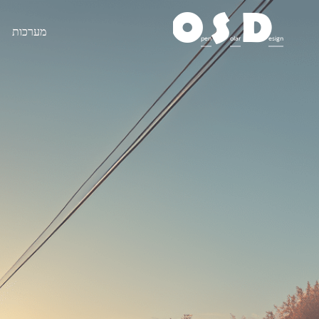
O
S
D
מערכות
pen
olar
esign