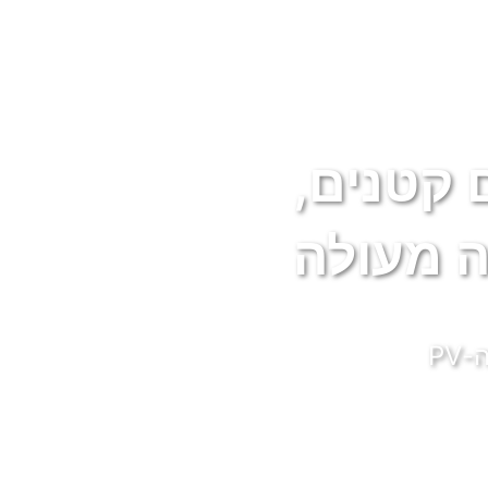
 קטנים,
 מעולה
PV