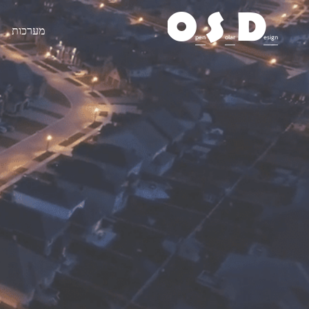
O
S
D
מערכות
pen
olar
esign