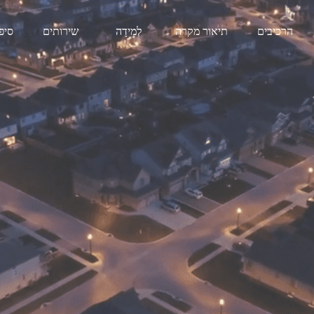
הרכיבים
תיאור מקרה
לְמִידָה
שירותים
סיפ