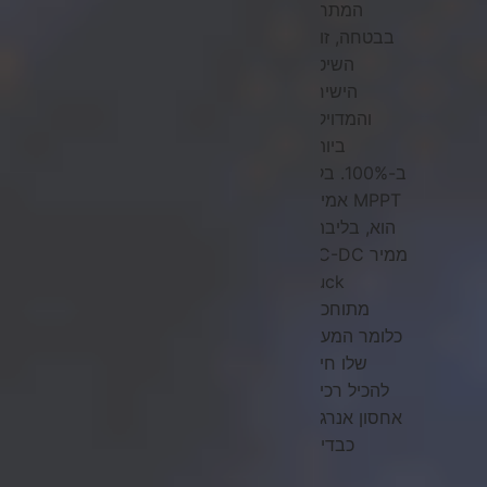
המתחם
בבטחה, זוהי
השיטה
הישירה
והמדויקת
ביותר
ב-100%. בקר
MPPT אמיתי
הוא, בליבתו,
ממיר DC-DC
buck
מתוחכם,
כלומר המעגל
שלו חייב
להכיל רכיבי
אחסון אנרגיה
כבדים.