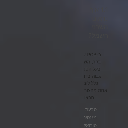
1.1 איך
נראים
משרני
חשמל?
ב-PCB של
בקר, משרן
בעל הספק
גבוה בדרך
כלל לובש
אחת מהצורות
הבאות:
טבעת
מגנטית
טורואידלית