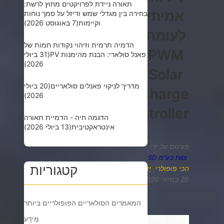
תאורה ניידת לפרויקטים מחוץ לרשת:
אמיתי
בחירה בין מגדלי שמש ודיזל על סמך נוחות
וקיימות
(7 באוגוסט 2026)
לעומת
הדמיה תרמית וזיהוי נקודות חמות של
PWM
פאנל סולארי: הבנת מהימנות PV
(31 ביולי
2026)
Solar
מדריך לניקוי פאנלים סולאריים
(20 ביולי
Charge
2026)
Controller
הדגמה חיה - הדמיית תאורה
אינטראקטיבית
(13 ביולי 2026)
פורסם על ידי
צוות בע"מ OSD
קטגוריות
הכי פופולרי
,
יֶדַע
26 במיאי 2026
המאמרים הסולאריים הפופולריים ביותר
מֵידָע