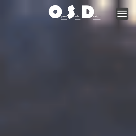
O
S
D
pen
olar
esign