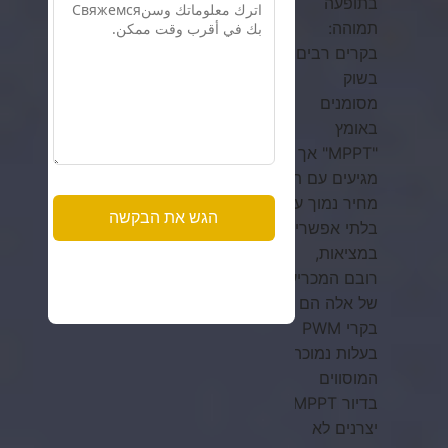
בתופעה
תמוהה:
בקרים רבים
בשוק
מסומנים
באומץ
"MPPT" אך
מגיעים עם תג
מחיר נמוך עד
בלתי אפשרי.
במציאות,
רובם המכריע
של אלה הם
בקרי PWM
בעלות נמוכה
המוסווים
בדיור MPPT.
יצרנים לא