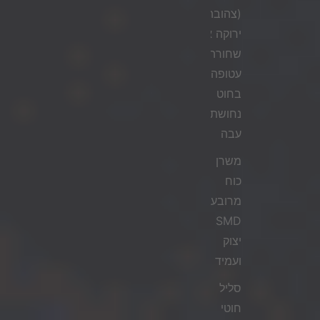
(צהובה,
ירוקה או
שחורה)
עטופה
בחוט
נחושת
עבה
משרן
כוח
מרובע
SMD
יצוק
ועמיד
סליל
חוטי