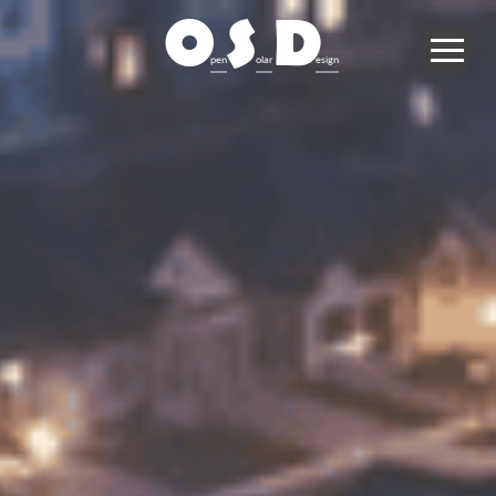
O
S
D
pen
olar
esign