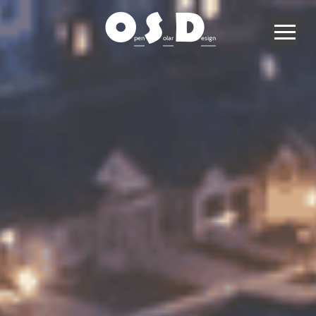
O
S
D
pen
olar
esign