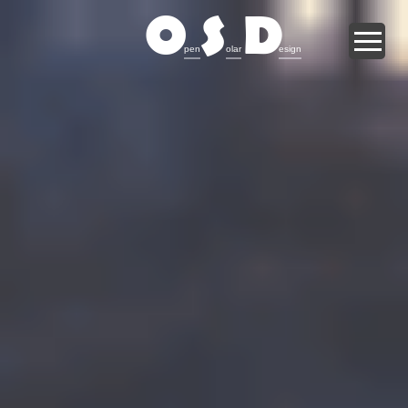
O
S
D
pen
olar
esign