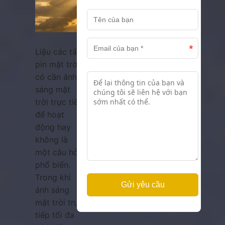
Liệu các tấm
pin mặt trời
có cần ánh
sáng mặt
trời trực tiếp
để hoạt
động hay
không là
một câu hỏi
phổ biến.
Trong khi
ánh sáng
mặt trời trực
tiếp tối đa