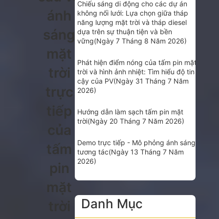
Chiếu sáng di động cho các dự án
ánh
không nối lưới: Lựa chọn giữa tháp
năng lượng mặt trời và tháp diesel
sáng
dựa trên sự thuận tiện và bền
vững
(Ngày 7 Tháng 8 Năm 2026)
mặt
Phát hiện điểm nóng của tấm pin mặt
trời
trời và hình ảnh nhiệt: Tìm hiểu độ tin
cậy của PV
(Ngày 31 Tháng 7 Năm
trực
2026)
tiếp
Hướng dẫn làm sạch tấm pin mặt
trời
(Ngày 20 Tháng 7 Năm 2026)
của
Demo trực tiếp - Mô phỏng ánh sáng
tấm
tương tác
(Ngày 13 Tháng 7 Năm
2026)
pin
mặt
Danh Mục
trời