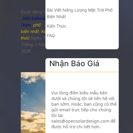
Bài Viết Năng Lượng Mặt Trời Phổ
Được đăng bởi
Biến Nhất
OSD Editorial
phổ
Team
Kiến Thức
biến nhất
,
Kiến
FAQ
thức
Ngày 19
Tháng 3 Năm
2026
Nhận Báo Giá