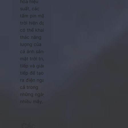
hóa hiệu
suất, các
tấm pin mặt
trời hiện đại
có thể khai
thác năng
lượng của
cả ánh sáng
mặt trời trực
tiếp và gián
tiếp để tạo
ra điện ngay
cả trong
những ngày
nhiều mây.
Các