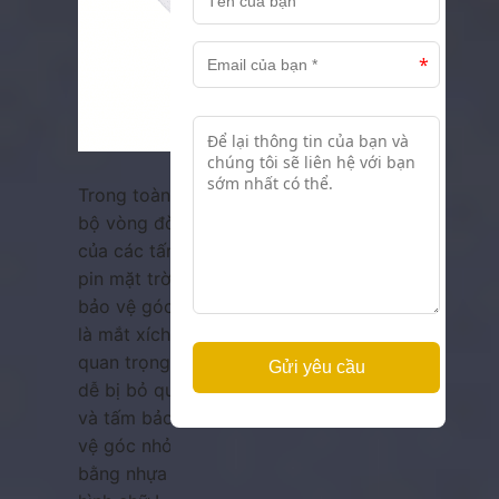
Trong toàn
bộ vòng đời
của các tấm
pin mặt trời,
bảo vệ góc
là mắt xích
quan trọng
dễ bị bỏ qua
và tấm bảo
vệ góc nhỏ
bằng nhựa