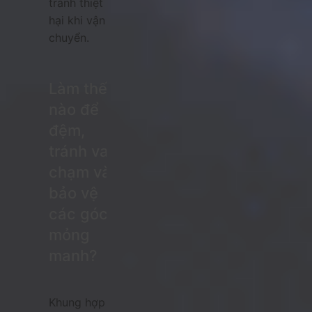
tránh thiệt
hại khi vận
chuyển.
Làm thế
nào để
đệm,
tránh va
chạm và
bảo vệ
các góc
mỏng
manh?
Khung hợp