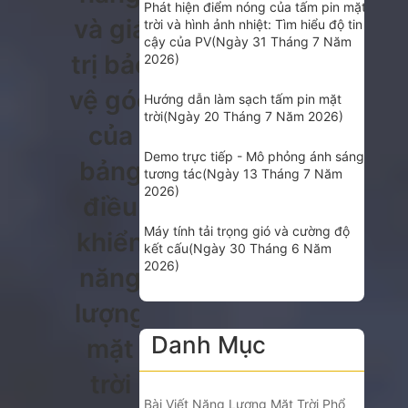
Phát hiện điểm nóng của tấm pin mặt
và giá
trời và hình ảnh nhiệt: Tìm hiểu độ tin
cậy của PV
(Ngày 31 Tháng 7 Năm
trị bảo
2026)
vệ góc
Hướng dẫn làm sạch tấm pin mặt
trời
(Ngày 20 Tháng 7 Năm 2026)
của
Demo trực tiếp - Mô phỏng ánh sáng
bảng
tương tác
(Ngày 13 Tháng 7 Năm
2026)
điều
Máy tính tải trọng gió và cường độ
khiển
kết cấu
(Ngày 30 Tháng 6 Năm
2026)
năng
lượng
Danh Mục
mặt
trời
Bài Viết Năng Lượng Mặt Trời Phổ