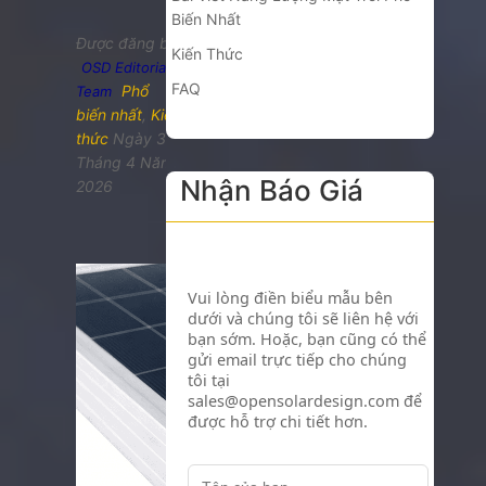
Biến Nhất
Được đăng bởi
Kiến Thức
OSD Editorial
FAQ
Phổ
Team
biến nhất
,
Kiến
thức
Ngày 3
Tháng 4 Năm
Nhận Báo Giá
2026