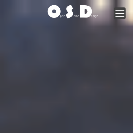
O
S
D
pen
olar
esign