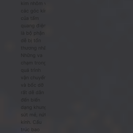
kim nhôm và
các góc kính
của tấm
quang điện
là bộ phận
dễ bị tổn
thương nhất.
Những va
chạm trong
quá trình
vận chuyển
và bốc dỡ
rất dễ dẫn
đến biến
dạng khung,
sứt mẻ, nứt
kính. Cấu
trúc bao