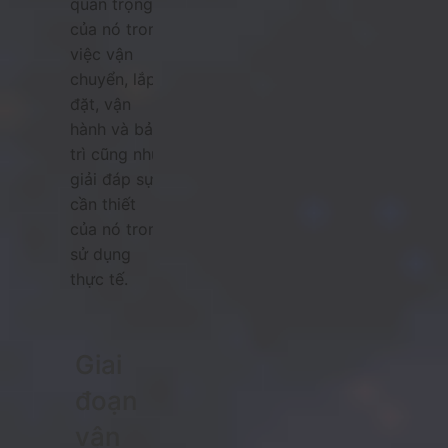
quan trọng
của nó trong
việc vận
chuyển, lắp
đặt, vận
hành và bảo
trì cũng như
giải đáp sự
cần thiết
của nó trong
sử dụng
thực tế.
Giai
đoạn
vận