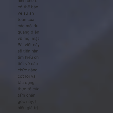
hình chữ L
có thể bảo
vệ sự an
toàn của
các mô-đun
quang điện
về mọi mặt.
Bài viết này
sẽ tiến hành
tìm hiểu chi
tiết về các
chức năng
cốt lõi và
tác dụng
thực tế của
tấm chắn
góc này, tìm
hiểu giá trị