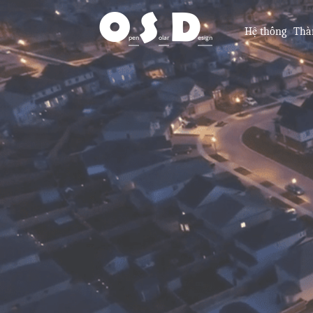
O
S
D
Hệ thống
Thà
pen
olar
esign