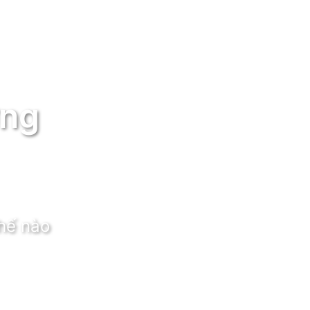
ờng
thế nào