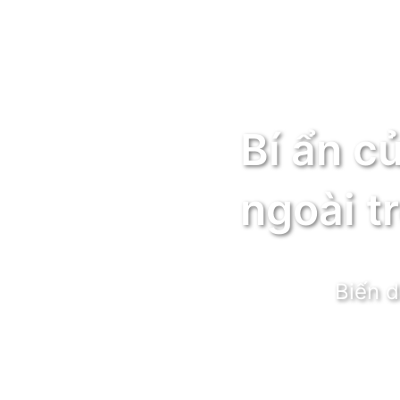
Bí ẩn c
ngoài t
Biến d