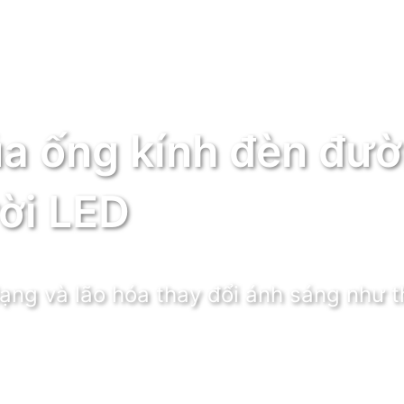
ủa ống kính đèn đư
rời LED
ạng và lão hóa thay đổi ánh sáng như 