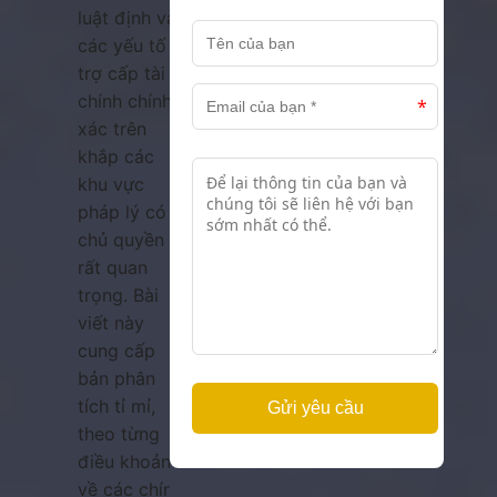
luật định và
các yếu tố
trợ cấp tài
chính chính
xác trên
khắp các
khu vực
pháp lý có
chủ quyền là
rất quan
trọng. Bài
viết này
cung cấp
bản phân
tích tỉ mỉ,
theo từng
điều khoản
về các chính