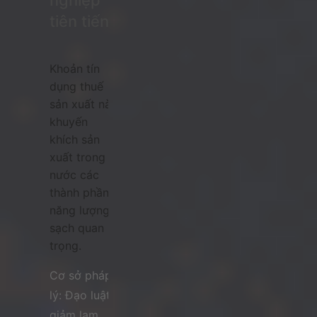
nghiệp
tiên tiến
Khoản tín
dụng thuế
sản xuất này
khuyến
khích sản
xuất trong
nước các
thành phần
năng lượng
sạch quan
trọng.
Cơ sở pháp
lý: Đạo luật
giảm lạm