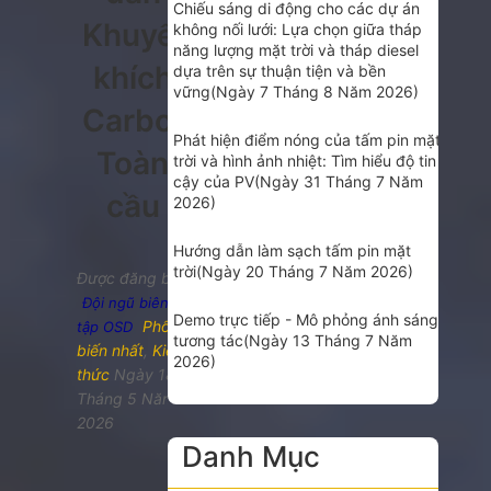
Chiếu sáng di động cho các dự án
Khuyến
không nối lưới: Lựa chọn giữa tháp
năng lượng mặt trời và tháp diesel
khích
dựa trên sự thuận tiện và bền
vững
(Ngày 7 Tháng 8 Năm 2026)
Carbon
Phát hiện điểm nóng của tấm pin mặt
Toàn
trời và hình ảnh nhiệt: Tìm hiểu độ tin
cậy của PV
(Ngày 31 Tháng 7 Năm
cầu
2026)
Hướng dẫn làm sạch tấm pin mặt
trời
(Ngày 20 Tháng 7 Năm 2026)
Được đăng bởi
Đội ngũ biên
Demo trực tiếp - Mô phỏng ánh sáng
Phổ
tập OSD
tương tác
(Ngày 13 Tháng 7 Năm
biến nhất
,
Kiến
2026)
thức
Ngày 18
Tháng 5 Năm
2026
Danh Mục