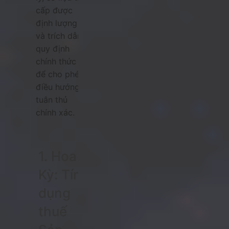
cấp được
định lượng
và trích dẫn
quy định
chính thức
để cho phép
điều hướng
tuân thủ
chính xác.
1. Hoa
Kỳ: Tín
dụng
thuế