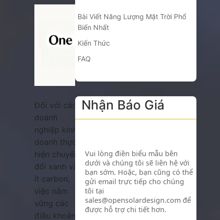
Bài Viết Năng Lượng Mặt Trời Phổ
Biến Nhất
Kiến Thức
FAQ
Nhận Báo Giá
Đối với các
doanh
nghiệp kinh
doanh thực
hiện chuyển
đổi xanh và
ít carbon,
việc nắm
vững các
điều khoản