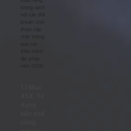
xuất năng
lượng sạch,
với các điều
khoản chính
được cập
nhật thông
qua các
điều chỉnh
lập pháp
năm 2026.
1.1 Mục
45X: Tín
dụng
sản xuất
công