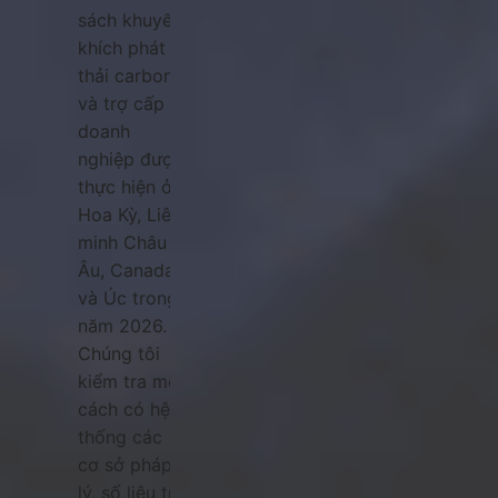
sách khuyến
khích phát
thải carbon
và trợ cấp
doanh
nghiệp được
thực hiện ở
Hoa Kỳ, Liên
minh Châu
Âu, Canada
và Úc trong
năm 2026.
Chúng tôi
kiểm tra một
cách có hệ
thống các
cơ sở pháp
lý, số liệu trợ