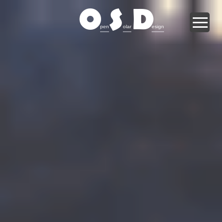
O
S
D
pen
olar
esign