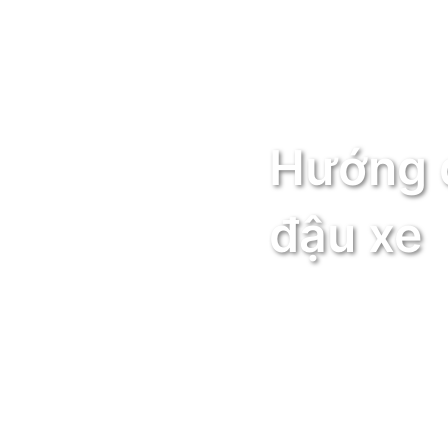
Hướng d
đậu xe