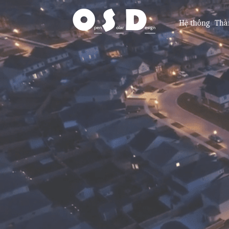
O
S
D
Hệ thống
Thà
pen
olar
esign