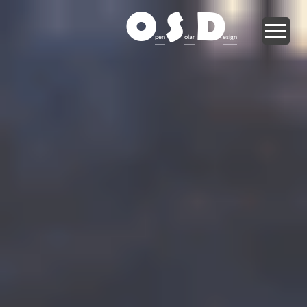
O
S
D
pen
olar
esign