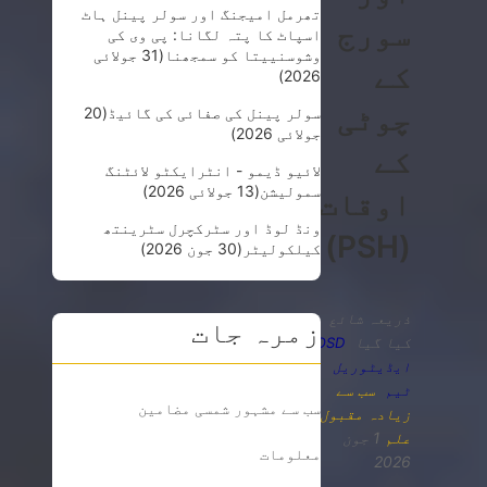
تھرمل امیجنگ اور سولر پینل ہاٹ
سورج
اسپاٹ کا پتہ لگانا: پی وی کی
وشوسنییتا کو سمجھنا
(31 جولائی
کے
2026)
چوٹی
سولر پینل کی صفائی کی گائیڈ
(20
جولائی 2026)
کے
لائیو ڈیمو - انٹرایکٹو لائٹنگ
سمولیشن
(13 جولائی 2026)
اوقات
ونڈ لوڈ اور سٹرکچرل سٹرینتھ
(PSH)
کیلکولیٹر
(30 جون 2026)
ذریعہ شائع
زمرہ جات
کیا گیا
OSD
ایڈیٹوریل
سب سے
ٹیم
سب سے مشہور شمسی مضامین
زیادہ مقبول
,
علم
1 جون
معلومات
2026