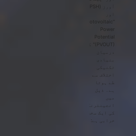
آورز (PSH)"
اور
"Photovoltaic
Power
Potential
(PVOUT)" کے
درمیان
بنیادی
تکنیکی
اختلاف سے
طے ہوتا
ہے۔ ذیل
میں
انجینئرنگ
کی ایک سخت
خرابی ہے: