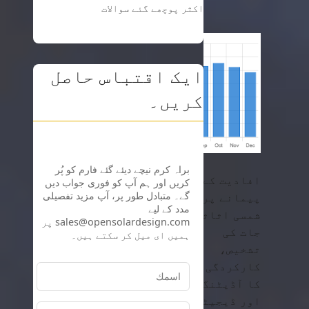
اکثر پوچھے گئے سوالات
ایک اقتباس حاصل
کریں۔
افادیت کے
پیمانے پر
شمسی اثاثہ
جات کی
تشخیص،
کارکردگی
کا آڈیٹنگ،
اور ڈیجیٹل