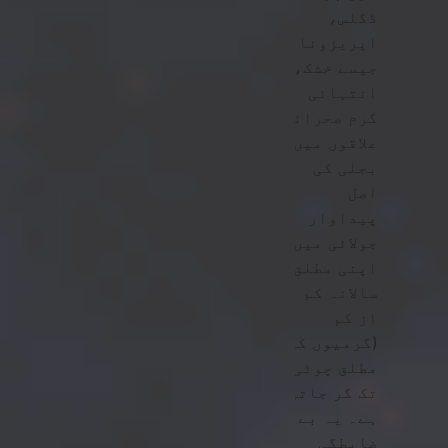
ڈگلس،
ایریزونا
جیسے خشک،
انتہائی
گرم صحرائی
علاقوں میں،
بجلی کی
اصل
پیداوار
جولائی میں
اپنی مطلق
سالانہ کم
از کم
(گرمیوں کی
مطلق چوٹی)
تک گر جاتی
ہے۔ یہ بے
ضابطگی