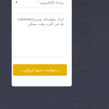
آپریشنز
میں،
اصطلاحات
"دستیاب
شمسی
وسائل" اور
"نیٹ بجلی
کی
پیداوار"
کو اکثر
غیر تکنیکی
اسٹیک
ہولڈرز کے
ذریعہ ملایا
جاتا ہے۔
ہمارے
عالمی شمسی
تجزیات اور