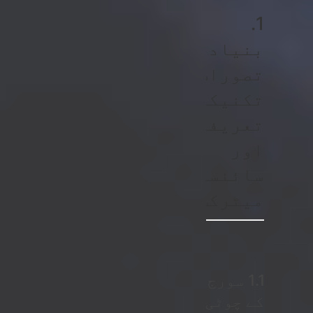
1.
بنیادی
تصورات:
تکنیکی
تعریفیں
اور
سائنسی
میٹرکس
1.1 سورج
کے چوٹی