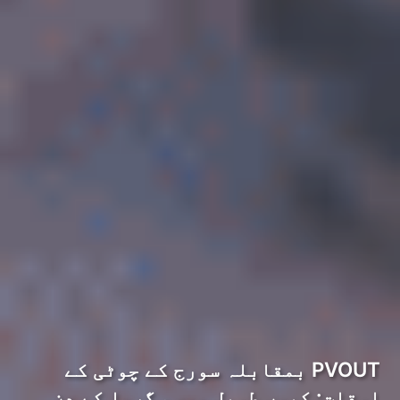
PVOUT بمقابلہ سورج کے چوٹی کے
اوقات: کیوں طویل موسم گرما کے دن