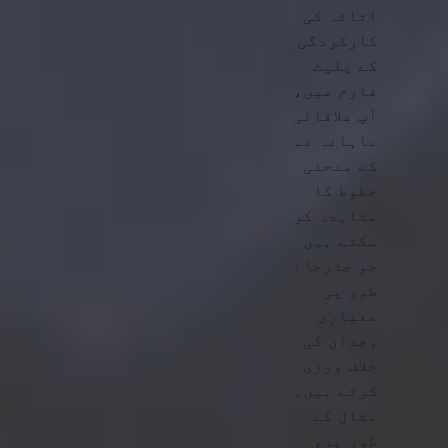
اثاثہ کی
کارکردگی
کے پلیٹ
فارم میں،
آپ علاقائی
ماہانہ نسل
کے منحنی
خطوط کا
مشاہدہ کر
سکتے ہیں
جو جارحانہ
طور پر
معیاری
وجدان کی
خلاف ورزی
کرتے ہیں۔
مثال کے
طور پر،