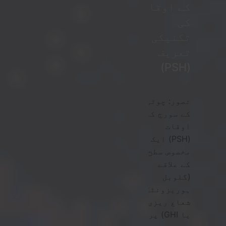
کے اوقات
کی
تکنیکی
تعریف
(PSH)
تصور: چوٹی
کے سورج کے
اوقات
(PSH) ایک
مخصوص سطح
کے علاقے
(گلوبل
ہوریزونٹل
شعاع ریزی،
یا GHI) پر