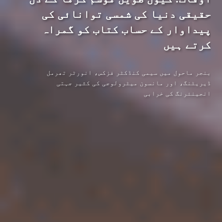
حقیقی دنیا کی شمسی توانائی کی
پیداوار کے حساب کتاب کو گمراہ
کرتے ہیں
بنجر ماحول میں سیمی کنڈکٹر فزکس، انورٹر تھرمل
ڈیریٹنگ، اور مانسون میٹرولوجی کی کثیر جہتی
انجینئرنگ کی خرابی