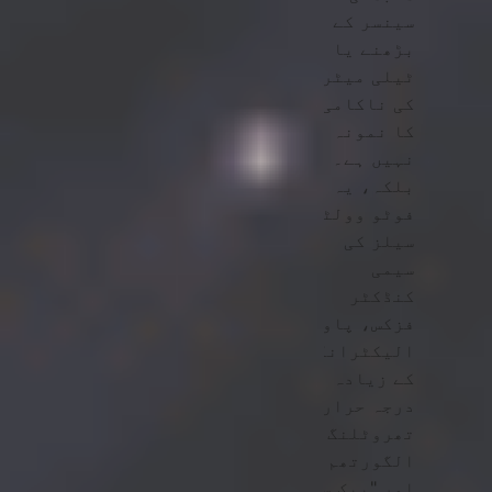
سینسر کے
بڑھنے یا
ٹیلی میٹری
کی ناکامی
کا نمونہ
نہیں ہے۔
بلکہ، یہ
فوٹو وولٹک
سیلز کی
سیمی
کنڈکٹر
فزکس، پاور
الیکٹرانکس
کے زیادہ
درجہ حرارت
تھروٹلنگ
الگورتھم،
اور "پیک سن