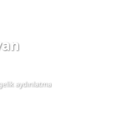
van
lgelik aydınlatma