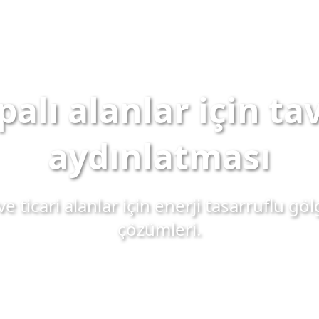
palı alanlar için ta
aydınlatması
ve ticari alanlar için enerji tasarruflu gö
çözümleri.