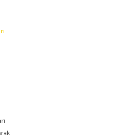
rı
arı
arak