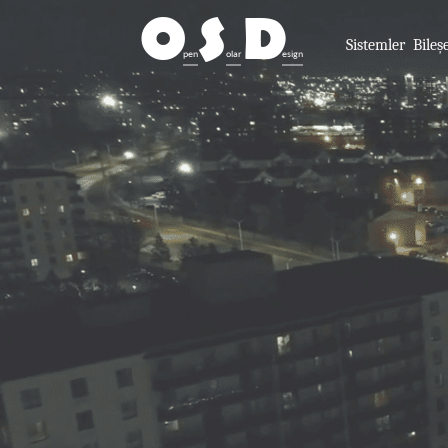
O
S
D
Sistemler
Bileş
pen
olar
esign