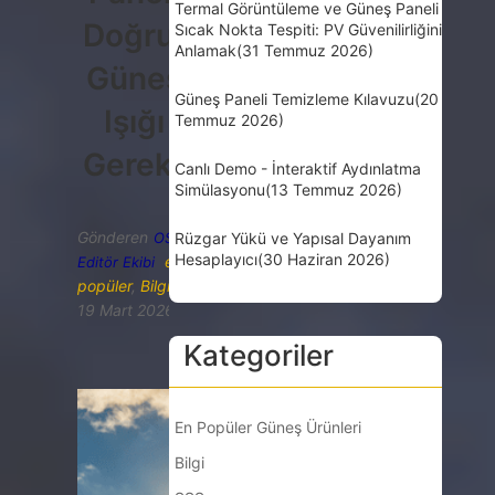
Termal Görüntüleme ve Güneş Paneli
Doğrudan
Sıcak Nokta Tespiti: PV Güvenilirliğini
Anlamak
(31 Temmuz 2026)
Güneş
Güneş Paneli Temizleme Kılavuzu
(20
Işığı
Temmuz 2026)
Gereksinimleri
Canlı Demo - İnteraktif Aydınlatma
Simülasyonu
(13 Temmuz 2026)
Gönderen
OSD
Rüzgar Yükü ve Yapısal Dayanım
Hesaplayıcı
(30 Haziran 2026)
en
Editör Ekibi
popüler
,
Bilgi
19 Mart 2026
Kategoriler
En Popüler Güneş Ürünleri
Bilgi