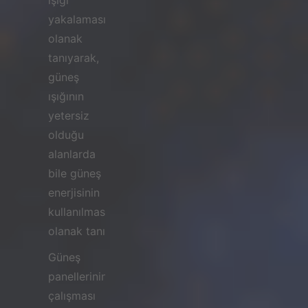
ışığı
yakalamasına
olanak
tanıyarak,
güneş
ışığının
yetersiz
olduğu
alanlarda
bile güneş
enerjisinin
kullanılmasına
olanak tanır.
Güneş
panellerinin
çalışması