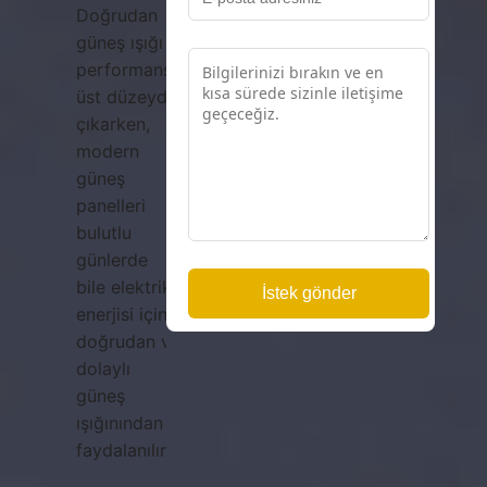
Doğrudan
güneş ışığı
performansı
üst düzeyde
çıkarken,
modern
güneş
panelleri
bulutlu
günlerde
bile elektrik
enerjisi için
doğrudan ve
dolaylı
güneş
ışığınından
faydalanılır.