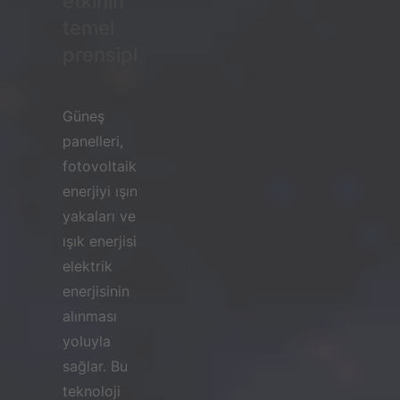
etkinin
temel
prensipleri.
Güneş
panelleri,
fotovoltaik
enerjiyi ışın
yakaları ve
ışık enerjisini
elektrik
enerjisinin
alınması
yoluyla
sağlar. Bu
teknoloji