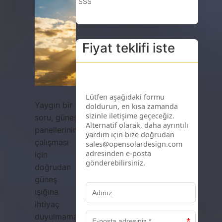
SSS
Fiyat teklifi iste
Yaygın bir
soru, güneş
panellerinin
çalışması
için
doğrudan
güneş
ışığına
ihtiyaç
duyulmamasıdır.