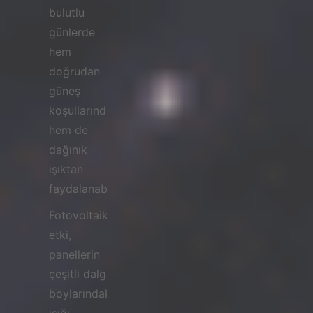
bulutlu
günlerde
hem
doğrudan
güneş
koşullarından
hem de
dağınık
ışıktan
faydalanabilirsiniz.
Fotovoltaik
etki,
panellerin
çeşitli dalga
boylarındaki