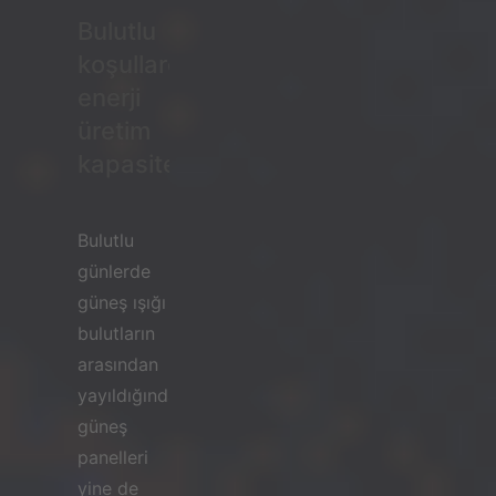
Bulutlu
koşullarda
enerji
üretim
kapasitesi.
Bulutlu
günlerde
güneş ışığı
bulutların
arasından
yayıldığında,
güneş
panelleri
yine de