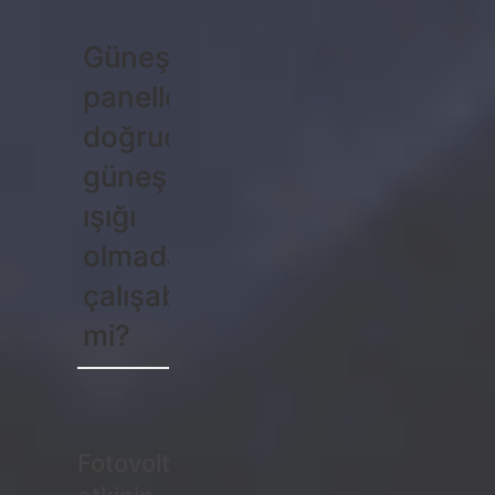
Güneş
panelleri
doğrudan
güneş
ışığı
olmadan
çalışabilir
mi?
Fotovoltaik