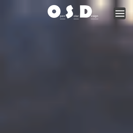
O
S
D
pen
olar
esign