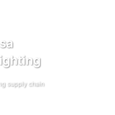
 sa
ighting
g supply chain