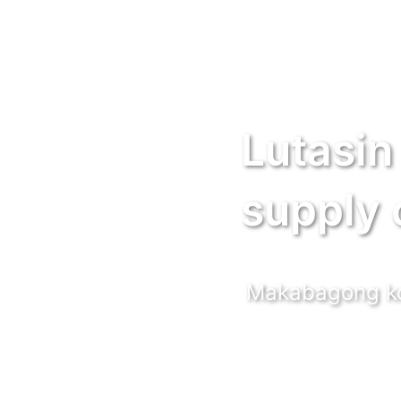
Lutasin
supply 
Makabagong ko