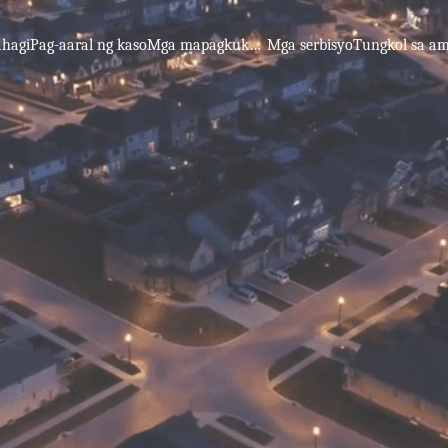
hagi
Pag-aaral ng kaso
Mga mapagkukunan ng pag-aaral
Mga serbisyo
Tungkol sa a