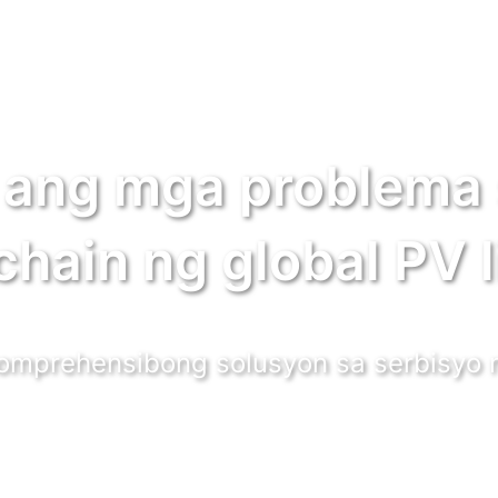
 ang mga problema
chain ng global PV l
mprehensibong solusyon sa serbisyo n