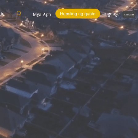
min
Humiling ng quote
Language
Mga App
amazon