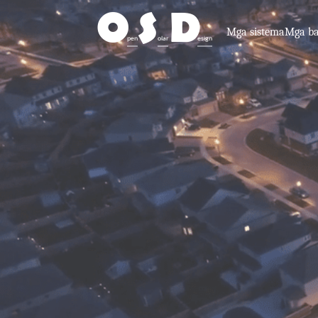
O
S
D
Mga sistema
Mga ba
pen
olar
esign