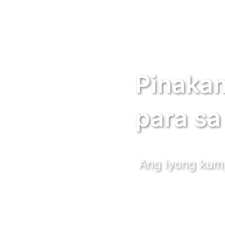
Pinaka
para sa
Ang iyong kum