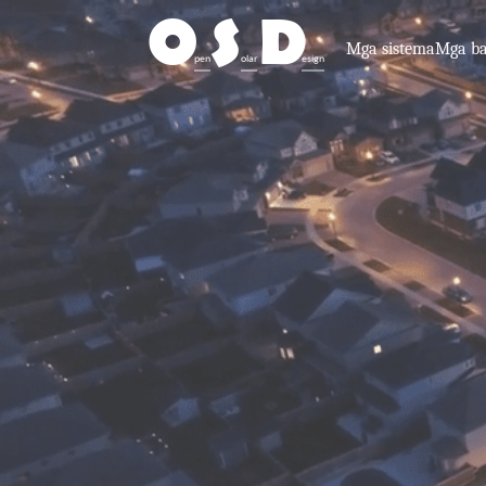
O
S
D
Mga sistema
Mga ba
pen
olar
esign