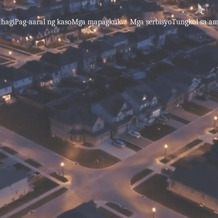
hagi
Pag-aaral ng kaso
Mga mapagkukunan ng pag-aaral
Mga serbisyo
Tungkol sa a