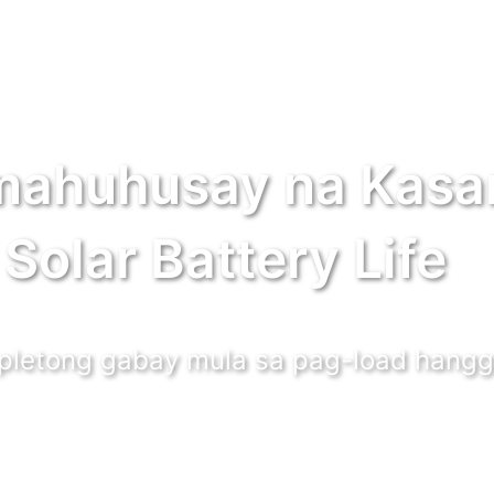
mahuhusay na Kasa
 Solar Battery Life
pletong gabay mula sa pag-load hangg