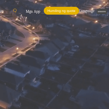
min
Humiling ng quote
Language
Mga App
amazon