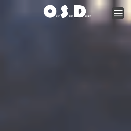
O
S
D
pen
olar
esign