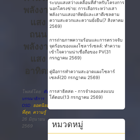
ระบบแสงสว่างเคลื่อนที่สำหรับโครงการ
พลังงาน
นอกโครงข่าย: การเลือกระหว่างเสา
พลังงานแสงอาทิตย์และเสาดีเซลตาม
แสง
ความสะดวกและความยั่งยืน
(7 สิงหาคม
2569)
ถนน
การถ่ายภาพความร้อนและการตรวจจับ
พลังงาน
จุดร้อนของแผงโซลาร์เซลล์: ทำความ
เข้าใจความน่าเชื่อถือของ PV
(31
แสง
กรกฎาคม 2569)
อาทิตย์
คู่มือการทำความสะอาดแผงโซลาร์
เซลล์
(20 กรกฎาคม 2569)
การสาธิตสด - การจำลองแสงแบบ
โพสต์โดย
ทีม
โต้ตอบ
(13 กรกฎาคม 2569)
บรรณาธิการ
ยอดนิยม
OSD
ที่สุด
,
ความรู้
26 มิถุนายน
หมวดหมู่
2569