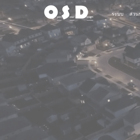
O
S
D
ระบบ
ส่ว
pen
olar
esign