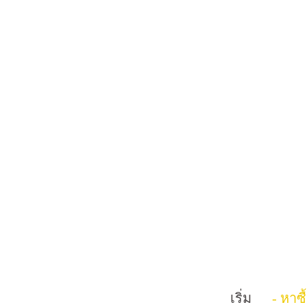
เริ่ม
- หาซื