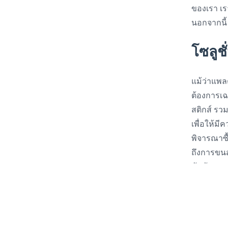
ของเรา เร
นอกจากนี้
โซลูช
แม้ว่าแพ
ต้องการเฉ
สติกส์ รว
เพื่อให้มี
พิจารณาซื
ถึงการขนส
คุ้มต้นทุ
ท้องถิ่น
จัดส่ง