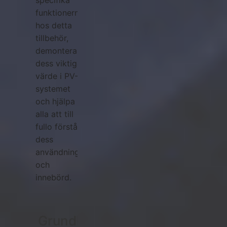
funktionerna
hos detta
tillbehör,
demontera
dess viktiga
värde i PV-
systemet
och hjälpa
alla att till
fullo förstå
dess
användning
och
innebörd.
Grundläggande