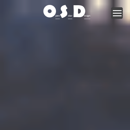
O
S
D
pen
olar
esign