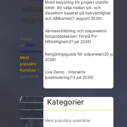
Mobil belysning för projekt utanför
solpanelens
nätet: Att välja mellan sol- och
dieseltorn baserat på bekvämlighet
regnvattenavledningstillbe
och hållbarhet
(7 augusti 2026)
Värmeavbildning och solpanelens
hotspotdetektion: Förstå PV-
Postat
tillförlitlighet
(31 juli 2026)
av
OSD-
redaktionen
Rengöringsguide för solpaneler
(20 juli
Mest
2026)
populära
,
Kunskap
6
Live Demo - Interaktiv
april 2026
ljussimulering
(13 juli 2026)
Kategorier
Mest populära solartiklar