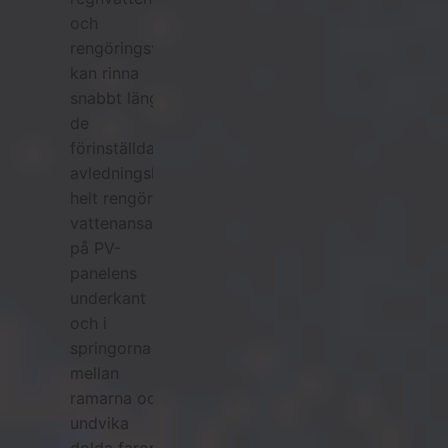
och
rengöringsvatten
kan rinna
snabbt längs
de
förinställda
avledningskanalerna,
helt rengöra
vattenansamlingen
på PV-
panelens
underkant
och i
springorna
mellan
ramarna och
undvika
dolda faror