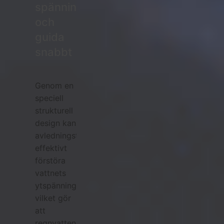
spänningen
och
guida
snabbt
Genom en
speciell
strukturell
design kan
avledningstillbehören
effektivt
förstöra
vattnets
ytspänning,
vilket gör
att
regnvatten