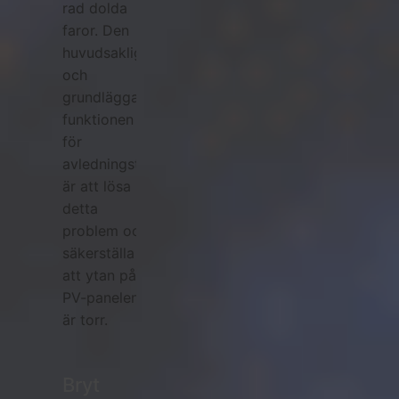
rad dolda
faror. Den
huvudsakliga
och
grundläggande
funktionen
för
avledningstillbehör
är att lösa
detta
problem och
säkerställa
att ytan på
PV-panelen
är torr.
Bryt