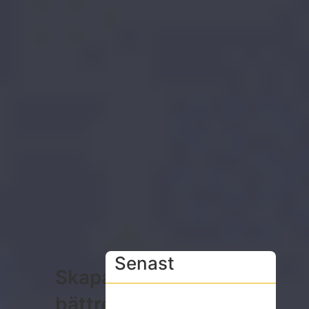
Senast
Skapa
bättre