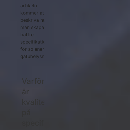
artikeln
kommer att
beskriva hur
man skapar
bättre
specifikationer
för solenergi
gatubelysning.
Varför
är
kvaliteten
på
specifikationerna