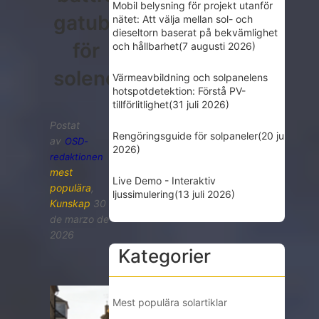
Mobil belysning för projekt utanför
gatubelysningsspecifikatio
nätet: Att välja mellan sol- och
dieseltorn baserat på bekvämlighet
för
och hållbarhet
(7 augusti 2026)
solenergi
Värmeavbildning och solpanelens
hotspotdetektion: Förstå PV-
tillförlitlighet
(31 juli 2026)
Postat
Rengöringsguide för solpaneler
(20 juli
av
OSD-
2026)
redaktionen
mest
Live Demo - Interaktiv
populära
,
ljussimulering
(13 juli 2026)
Kunskap
30
de marzo de
2026
Kategorier
Mest populära solartiklar