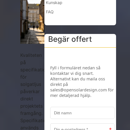
Kunskap
FAQ
Begär offert
Kvaliteten
på
specifikationerna
för
solgatljus
påverkar
direkt
projektets
framgång.
Specifikationspaket
används