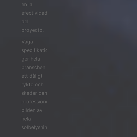
en la
efectividad
del
proyecto.
Vaga
specifikationer
ger hela
branschen
ett dåligt
rykte och
skadar den
professionella
bilden av
hela
solbelysningsområdet.