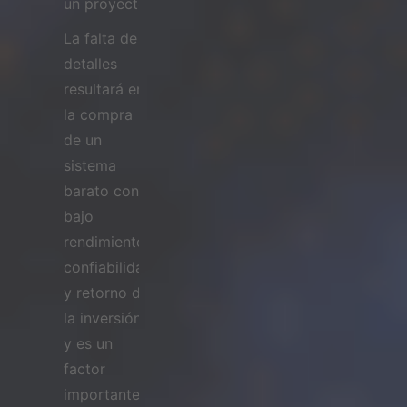
un proyecto.
La falta de
detalles
resultará en
la compra
de un
sistema
barato con
bajo
rendimiento,
confiabilidad
y retorno de
la inversión,
y es un
factor
importante