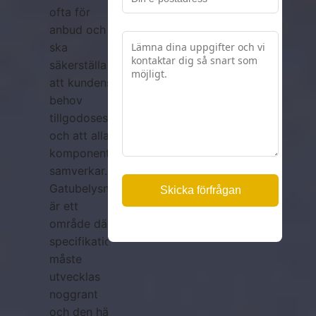
ofta för
anbud och
ska
säkerställa
att kundens
behov
tillgodoses
och att alla
komponenter
samverkar.
Gatubelysning
är ett
område där
specifikationer
måste
utvecklas
noggrant
och den här