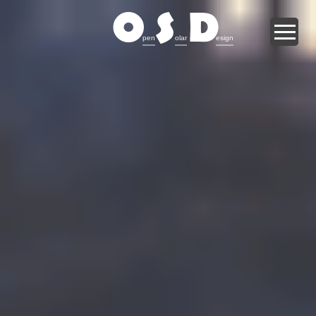
O
S
D
pen
olar
esign