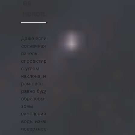
ее
накопление?
Даже если
солнечная
панель
спроектирована
с углом
наклона, на
раме все
равно будут
образовываться
зоны
скопления
воды из-за
поверхностного