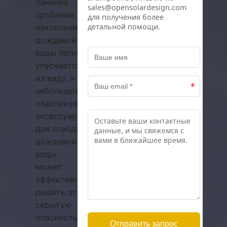
панелей
проблема
накопления
дождевой
воды легко
упускается
из виду, и
небольшой
пластиковый
аксессуар
для отвода
дождевой
воды
может
эффективно
решить эту
скрытую
опасность.