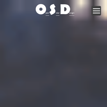
O
S
D
pen
olar
esign