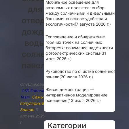
Мобильное освещение для
для
автономных проектов: выбор
между солнечными и дизельными
отвода
башнями на основе удобства и
экологичности
(7 августа 2026 г.)
дождевой
Тепловидение и обнаружение
воды
горячих точек на солнечных
батареях: понимание надежности
солнечной
фотоэлектрических систем
(31
июля 2026 г.)
панели
Руководство по очистке солнечной
панели
(20 июля 2026 г.)
Опубликовано
Живая демонстрация —
OSD Editorial
интерактивное моделирование
Самый
Team
освещения
(13 июля 2026 г.)
популярный
,
Знание
6
апреля 2026
г.
Категории