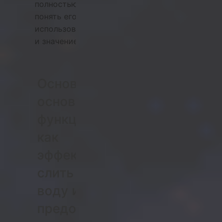
полностью
понять его
использование
и значение.
Основные
основные
функции:
как
эффективно
слить
воду и
предотвратить