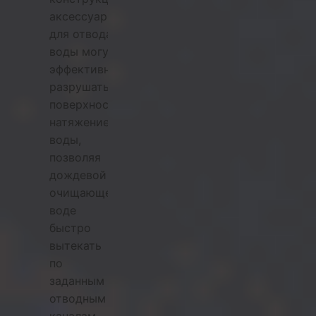
аксессуары
для отвода
воды могут
эффективно
разрушать
поверхностное
натяжение
воды,
позволяя
дождевой и
очищающей
воде
быстро
вытекать
по
заданным
отводным
каналам,