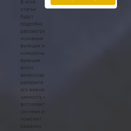
В этой
статье
будут
подробно
рассмотрены
основные
функции и
конкретные
функции
этого
аксессуара,
раскрыта
его важная
ценность в
фотоэлектрической
системе и
поможет
каждому