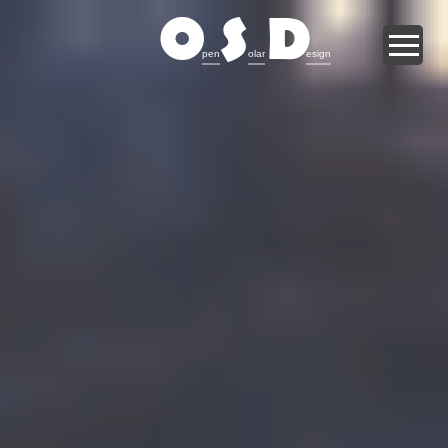
O
S
D
pen
olar
esign