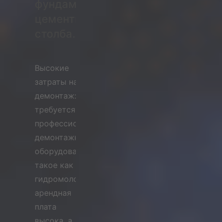
фундамента
цементного
столба.
Высокие
затраты на
демонтаж:
требуется
профессиональное
демонтажное
оборудование,
такое как
гидромолоты,
арендная
плата
высока, а