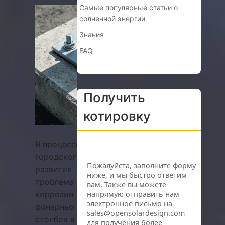
Самые популярные статьи о
солнечной энергии
Знания
FAQ
Получить
котировку
В процессе
городского
развития
проблема
коррозии
фонарных
столбов в