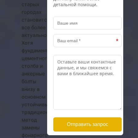
старых
городах
становится
все более
актуальной.
Хотя
фундамент
цементного
столба и
анкерные
болты
внизу в
основном
устойчивы,
традиционный
метод
замены
фонарного