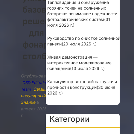
Тепловидение и обнаружение
базовые
горячих точек на солнечных
батареях: понимание надежности
решения
фотоэлектрических систем
(31
июля 2026 г.)
для
Руководство по очистке солнечной
фонарных
панели
(20 июля 2026 г.)
столбов
Живая демонстрация —
интерактивное моделирование
освещения
(13 июля 2026 г.)
Опубликовано
Калькулятор ветровой нагрузки и
OSD Editorial
прочности конструкции
(30 июня
Самый
Team
2026 г.)
популярный
,
Знание
9
апреля 2026
г.
Категории