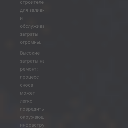
строителей
для заливки
и
обслуживания,
затраты
огромны.
Высокие
затраты на
ремонт:
процесс
сноса
может
легко
повредить
окружающую
инфраструктуру,