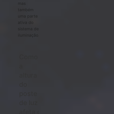
mas
também
uma parte
ativa do
sistema de
iluminação.
Como
a
altura
do
poste
de luz
afeta o