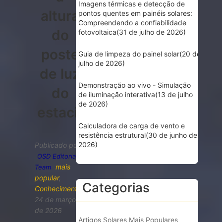
Imagens térmicas e detecção de
altura
pontos quentes em painéis solares:
Compreendendo a confiabilidade
do
fotovoltaica
(31 de julho de 2026)
poste
Guia de limpeza do painel solar
(20 de
julho de 2026)
de luz
Demonstração ao vivo - Simulação
do
de iluminação interativa
(13 de julho
de 2026)
estacionamento
Calculadora de carga de vento e
resistência estrutural
(30 de junho de
2026)
Publicado por
OSD Editorial
mais
Team
popular
,
Categorias
Conhecimento
24 de março
de 2026
Artigos Solares Mais Populares