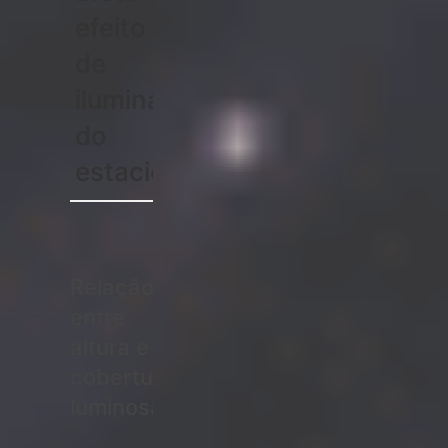
efeito
de
iluminação
do
estacionamento?
Relação
entre
altura e
cobertura
luminosa