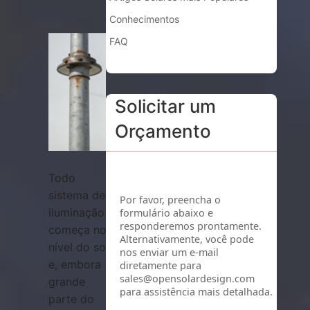
Conhecimentos
FAQ
Solicitar um
Orçamento
Todo
sistema de
iluminação
começa no
nível do solo
e, embora
grande
parte do