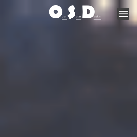
O
S
D
pen
olar
esign