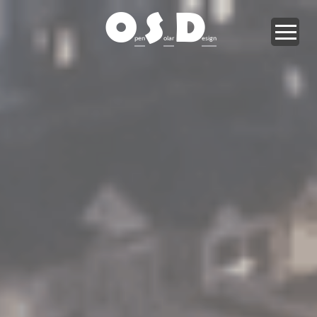
O
S
D
pen
olar
esign