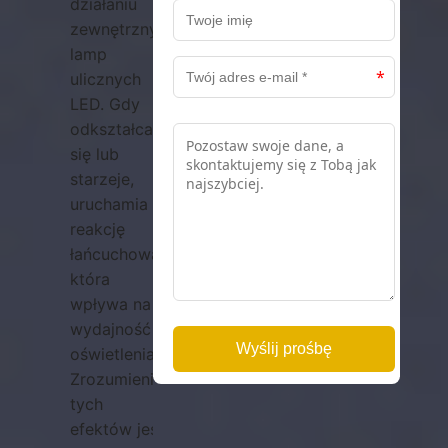
działaniu
zewnętrznych
lamp
ulicznych
LED. Gdy
odkształca
się lub
starzeje,
uruchamia
reakcję
łańcuchową,
która
wpływa na
wydajność
oświetlenia.
Zrozumienie
tych
efektów jest