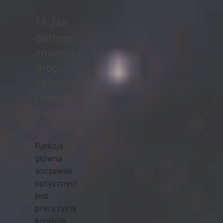
1.1 Jak
deformacja
zmienia
drogę
załamania
i odbicia
światła?
Funkcja
główna
soczewek
optycznych
jest
precyzyjną
kontrolą