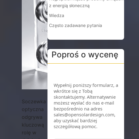
z energią słoneczną
Wiedza
Często zadawane pytania
Poproś o wycenę
Soczewka
optyczna
odgrywa
kluczową
rolę w