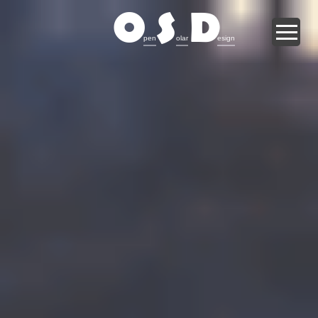
O
S
D
pen
olar
esign