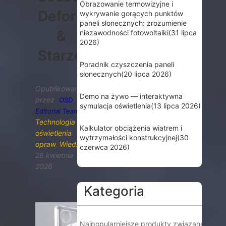
Obrazowanie termowizyjne i
Deformacja
wykrywanie gorących punktów
paneli słonecznych: zrozumienie
&
niezawodności fotowoltaiki
(31 lipca
2026)
Starzenie
Poradnik czyszczenia paneli
słonecznych
(20 lipca 2026)
Opublikowane
Demo na żywo — interaktywna
przez
OSD
symulacja oświetlenia
(13 lipca 2026)
Editorial Team
Technologia
Kalkulator obciążenia wiatrem i
oświetlenia
wytrzymałości konstrukcyjnej
(30
opraw
,
Wiedza
czerwca 2026)
28 kwietnia
2026
Kategoria
Najpopularniejsze produkty związane