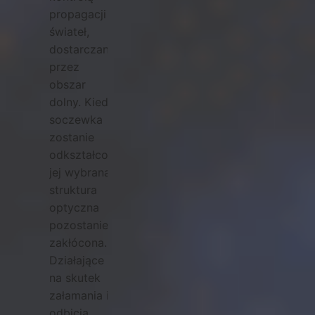
propagacji
świateł,
dostarczaną
przez
obszar
dolny. Kiedy
soczewka
zostanie
odkształcona,
jej wybrana
struktura
optyczna
pozostanie
zakłócona.
Działające
na skutek
załamania i
odbicia