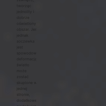
tworząc
jednolity i
dobrze
oświetlony
obszar. Jeśli
jednak
soczewka
jest
spowodowana
deformacją,
światło
może
zostać
skupione w
jednej
stronie,
dodatkowe