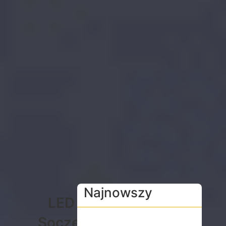
Najnowszy
LED
Soczewka