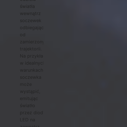
światła
wewnątrz
soczewek
odbiegających
od
zamierzonych
trajektorii.
Na przykład
w idealnych
warunkach,
soczewka
może
wystąpić,
emitując
światło
przez diody
LED na
zewnątrz,