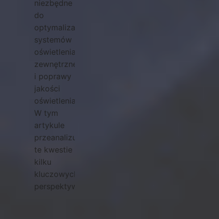
niezbędne
do
optymalizacji
systemów
oświetlenia
zewnętrznego
i poprawy
jakości
oświetlenia.
W tym
artykule
przeanalizujemy
te kwestie z
kilku
kluczowych
perspektyw.