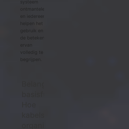
systeem
ontmantelen
en iedereen
helpen het
gebruik en
de betekenis
ervan
volledig te
begrijpen.
Belangrijkste
basisfunctie:
Hoe
kabels
organiseren