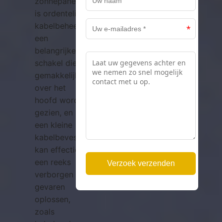
zonnepanelen
is ordentelijk
kabelbeheer
een
belangrijke
schakel die
gemakkelijk
over het
hoofd wordt
gezien, en
een kleine
kabelbevestigingsgesp
kan effectief
een reeks
verborgen
gevaren
oplossen,
zoals