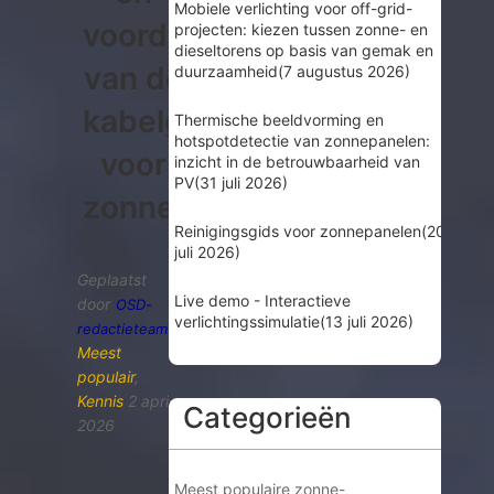
Mobiele verlichting voor off-grid-
voordelen
projecten: kiezen tussen zonne- en
dieseltorens op basis van gemak en
van de
duurzaamheid
(7 augustus 2026)
kabelgesp
Thermische beeldvorming en
hotspotdetectie van zonnepanelen:
voor
inzicht in de betrouwbaarheid van
PV
(31 juli 2026)
zonnepanelen
Reinigingsgids voor zonnepanelen
(20
juli 2026)
Geplaatst
Live demo - Interactieve
door
OSD-
verlichtingssimulatie
(13 juli 2026)
redactieteam
Meest
populair
,
Kennis
2 april
Categorieën
2026
Meest populaire zonne-