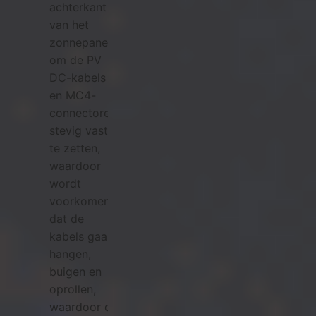
achterkant
van het
zonnepaneel
om de PV
DC-kabels
en MC4-
connectoren
stevig vast
te zetten,
waardoor
wordt
voorkomen
dat de
kabels gaan
hangen,
buigen en
oprollen,
waardoor de