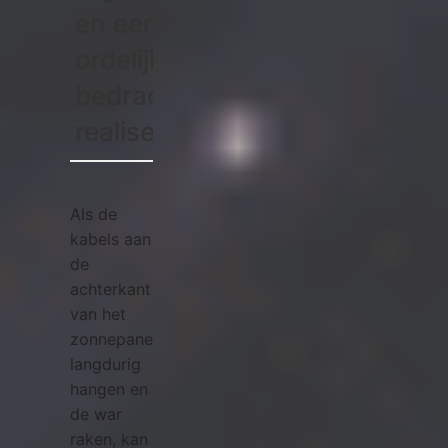
en een
ordelijke
bedrading
realiseren?
Als de
kabels aan
de
achterkant
van het
zonnepaneel
langdurig
hangen en in
de war
raken, kan