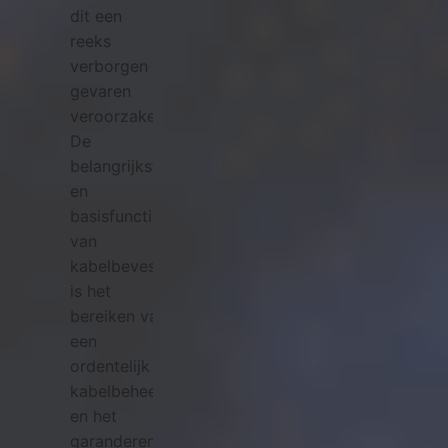
dit een
reeks
verborgen
gevaren
veroorzaken.
De
belangrijkste
en
basisfunctie
van
kabelbevestigingsgespen
is het
bereiken van
een
ordentelijk
kabelbeheer
en het
garanderen