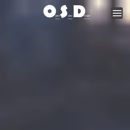
O
S
D
pen
olar
esign