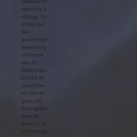
kabelwarboel,
spanning en
slijtage. Dit
artikel zal
een
gedetailleerde
verkenning
uitvoeren
van de
belangrijkste
functie en
specifieke
rol van de
gesp, de
belangrijke
waarde
ervan in het
fotovoltaïsche