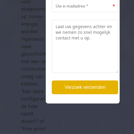
voor
straatverlichting
op zonne-
energie
worden
ingenieurs
vaak
geconfronteerd
met een veel
voorkomende
vraag van
klanten:
"Kan deze
configuratie
de hele
nacht
duren?" of
"Hoe groot