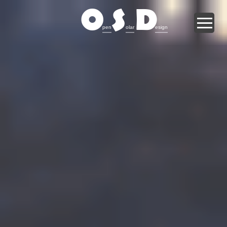
O
S
D
pen
olar
esign