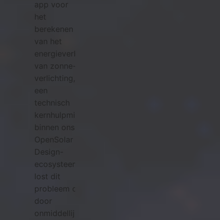
app voor
het
berekenen
van het
energieverbruik
van zonne-
verlichting,
een
technisch
kernhulpmiddel
binnen ons
OpenSolar
Design-
ecosysteem,
lost dit
probleem op
door
onmiddellijke