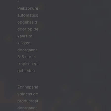
-
Piekzonuren:
automatisch
opgehaald
door op de
kaart te
klikken;
doorgaans
3-5 uur in
tropische/subtropische
gebieden
-
Zonnepaneelvermogen:
volgens de
productdatasheet,
doorgaans