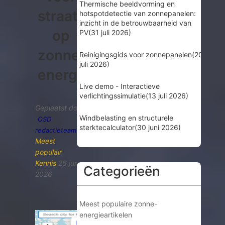
Thermische beeldvorming en
straatlantaarns
hotspotdetectie van zonnepanelen:
inzicht in de betrouwbaarheid van
op
PV
(31 juli 2026)
zonne-
Reinigingsgids voor zonnepanelen
(20
juli 2026)
energie
Live demo - Interactieve
verlichtingssimulatie
(13 juli 2026)
Geplaatst door
Windbelasting en structurele
OSD
sterktecalculator
(30 juni 2026)
redactieteam
Meest
populair
,
Kennis
26 juni
Categorieën
2026
Meest populaire zonne-
energieartikelen