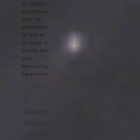
21-daagse
simulatieresultaten
voor de
energiebalans
te leveren
op basis van
slechts een
paar
eenvoudige
parameters.
1.
Belangrijke
invoerparameters
vereist