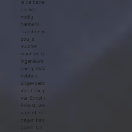
is de batterij
die we
nodig
hebben?"
Traditioneel
zou je
moeten
wachten tot
ingenieurs
energiebalanssimulaties
hebben
uitgevoerd
met behulp
van Excel of
PVsyst, wat
uren of zelfs
dagen kan
duren. De