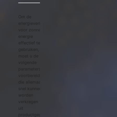
Om de
energieverbruikscalculator
voor zonne-
energie
effectief te
gebruiken,
moet u de
volgende
parameters
voorbereiden,
die allemaal
snel kunnen
worden
verkregen
uit
productgegevensbladen