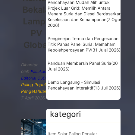
Pencahayaan Mudah Alih untuk
Bekalan
Projek Luar Grid: Memilih Antara
Menara Suria dan Diesel Berdasarkan
Lampu
Keselesaan dan Kemampanan
(7 Ogos
2026)
PV
Pengimejan Terma dan Pengesanan
Global
Titik Panas Panel Suria: Memahami
Kebolehpercayaan PV
(31 Julai 2026)
Panduan Membersih Panel Suria
(20
Dihantar
Julai 2026)
oleh
Pasukan
Editorial OSD
Demo Langsung - Simulasi
Paling Popular
,
Pencahayaan Interaktif
(13 Juli 2026)
Pengetahuan
7 April 2026
kategori
Item Solar Paling Popular