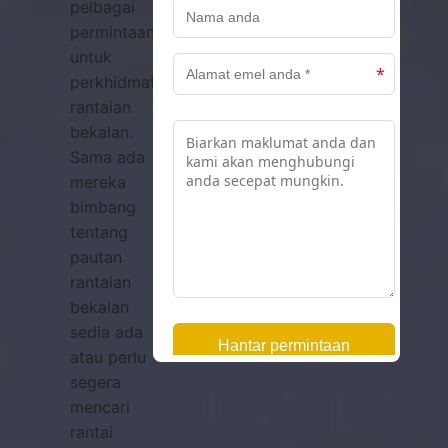
pelbagai
permintaan
untuk
perkhidmatan
rantaian
bekalan.
Sama ada
mereka
bimbang
tentang
pautan
rantaian
bekalan
sedia ada
atau perlu
segera
mencari
rantai