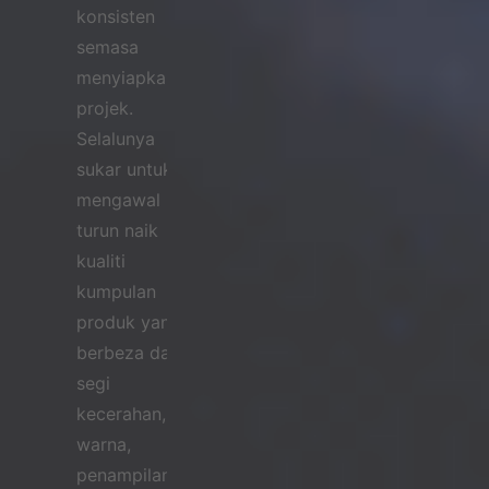
konsisten
semasa
menyiapkan
projek.
Selalunya
sukar untuk
mengawal
turun naik
kualiti
kumpulan
produk yang
berbeza dari
segi
kecerahan,
warna,
penampilan,