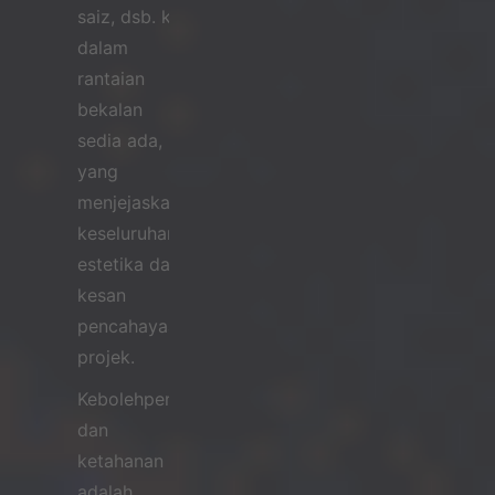
saiz, dsb. ke
dalam
rantaian
bekalan
sedia ada,
yang
menjejaskan
keseluruhan
estetika dan
kesan
pencahayaan
projek.
Kebolehpercayaan
dan
ketahanan
adalah