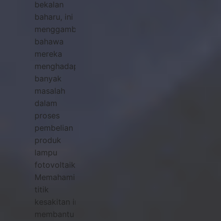
bekalan
baharu, ini
menggambarkan
bahawa
mereka
menghadapi
banyak
masalah
dalam
proses
pembelian
produk
lampu
fotovoltaik.
Memahami
titik
kesakitan ini
membantu