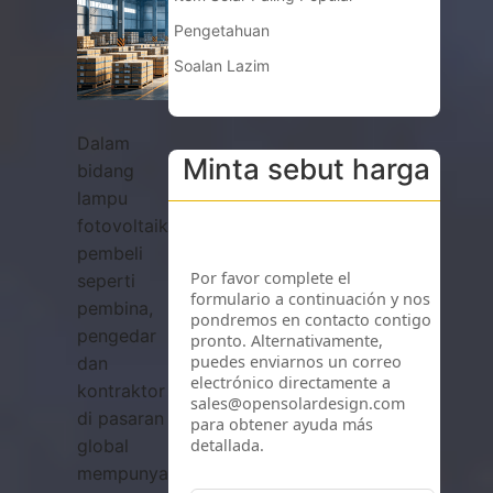
Pengetahuan
Soalan Lazim
Dalam
Minta sebut harga
bidang
lampu
fotovoltaik,
pembeli
seperti
pembina,
pengedar
dan
kontraktor
di pasaran
global
mempunyai