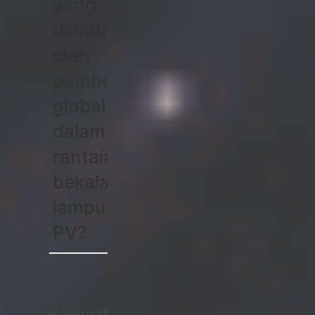
yang
dihadapi
oleh
pembeli
global
dalam
rantaian
bekalan
lampu
PV?
Kelemahan