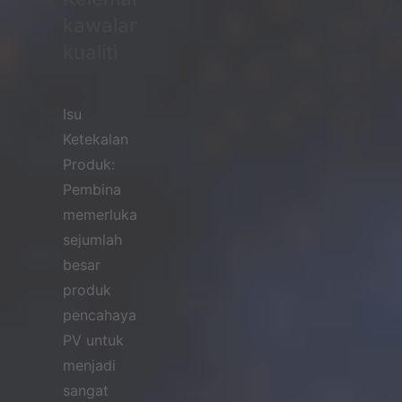
kawalan
kualiti
Isu
Ketekalan
Produk:
Pembina
memerlukan
sejumlah
besar
produk
pencahayaan
PV untuk
menjadi
sangat