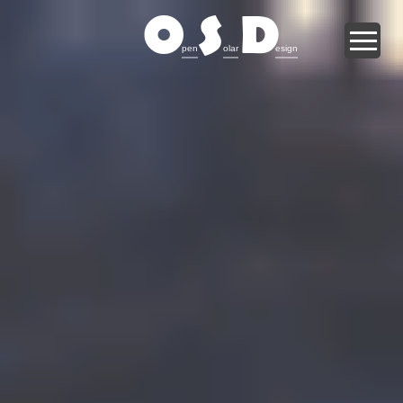
O
S
D
pen
olar
esign