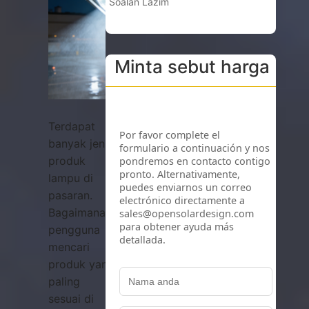
Soalan Lazim
Minta sebut harga
Terdapat
banyak jenis
produk
lampu di
pasaran.
Bagaimanakah
pengguna
mencari
produk yang
paling
sesuai di