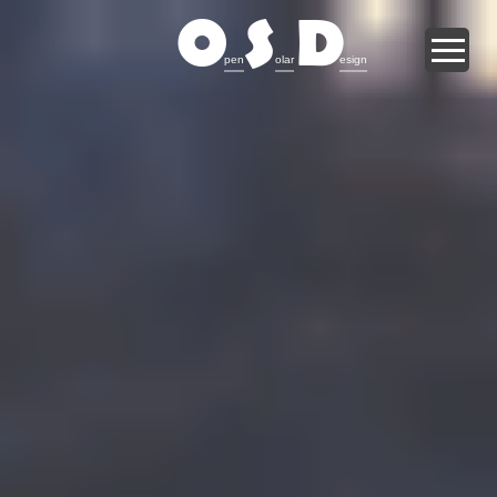
O
S
D
pen
olar
esign