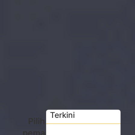
Terkini
Pilih
pemantul