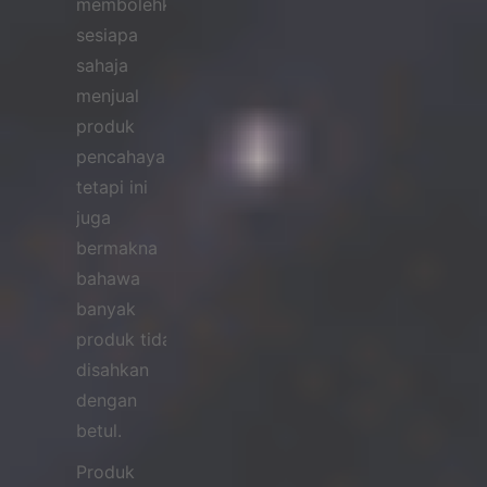
membolehkan
sesiapa
sahaja
menjual
produk
pencahayaan,
tetapi ini
juga
bermakna
bahawa
banyak
produk tidak
disahkan
dengan
betul.
Produk