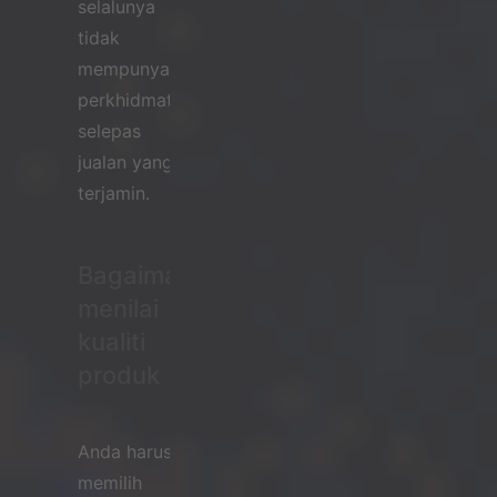
selalunya
tidak
mempunyai
perkhidmatan
selepas
jualan yang
terjamin.
Bagaimana
menilai
kualiti
produk
Anda harus
memilih