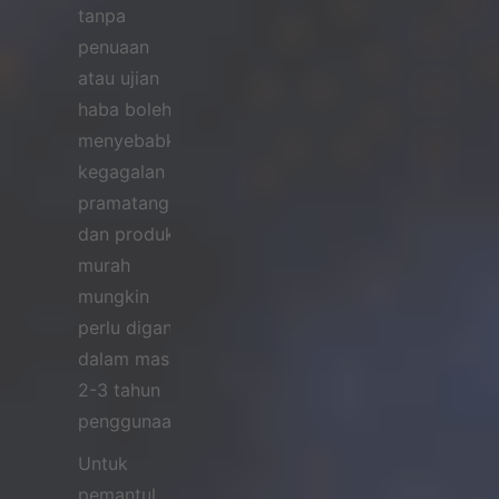
tanpa
penuaan
atau ujian
haba boleh
menyebabkan
kegagalan
pramatang
dan produk
murah
mungkin
perlu diganti
dalam masa
2-3 tahun
penggunaan.
Untuk
pemantul