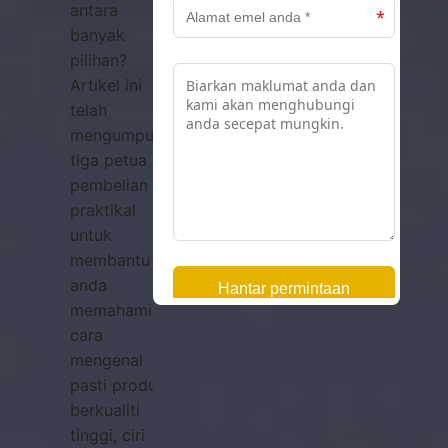
antara
banyak
pilihan?
Artikel ini
telah
mengumpulkan
tiga petua
pembelian
praktikal
untuk
membantu
anda
memahami
cara
mengenal
pasti produk
berkualiti
tinggi, ciri