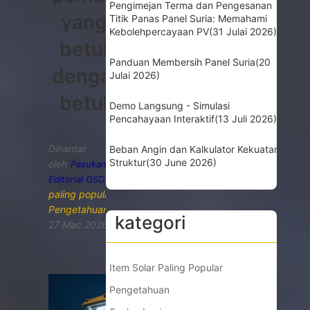
Pengimejan Terma dan Pengesanan
yang
Titik Panas Panel Suria: Memahami
Kebolehpercayaan PV
(31 Julai 2026)
betul
Panduan Membersih Panel Suria
(20
dengan
Julai 2026)
betul
Demo Langsung - Simulasi
Pencahayaan Interaktif
(13 Juli 2026)
Dihantar
Beban Angin dan Kalkulator Kekuatan
Struktur
(30 June 2026)
oleh
Pasukan
Editorial OSD
paling popular
,
Pengetahuan
kategori
27 Mac 2026
Item Solar Paling Popular
Pengetahuan