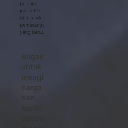
pelbagai
jenis LED
dan kaedah
pemasangan
yang betul.
Bagaimana
untuk
mengimbangi
harga
dan
kualiti
apabila