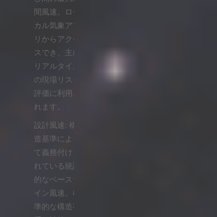
間風速。ロー
カル気象アプ
リからアクセ
スでき、主に
リアルタイム
の現場リスク
評価に利用さ
れます。
設計風速: 構
造基準によっ
て義務付けら
れている統計
的なベースラ
イン風速。標
準的な構造荷