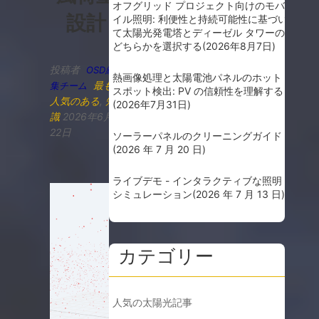
オフグリッド プロジェクト向けのモバ
設計
イル照明: 利便性と持続可能性に基づい
て太陽光発電塔とディーゼル タワーの
どちらかを選択する
(2026年8月7日)
投稿者
OSD編
熱画像処理と太陽電池パネルのホット
最も
集チーム
スポット検出: PV の信頼性を理解する
人気のある
,
知
(2026年7月31日)
識
2026年6月
22日
ソーラーパネルのクリーニングガイド
(2026 年 7 月 20 日)
ライブデモ - インタラクティブな照明
シミュレーション
(2026 年 7 月 13 日)
カテゴリー
人気の太陽光記事