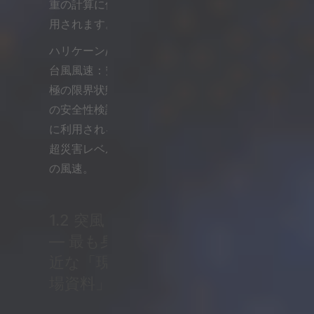
重の計算に使
用されます。
ハリケーン/
台風風速：究
極の限界状態
の安全性検証
に利用される
超災害レベル
の風速。
1.2 突風
— 最も身
近な「現
場資料」