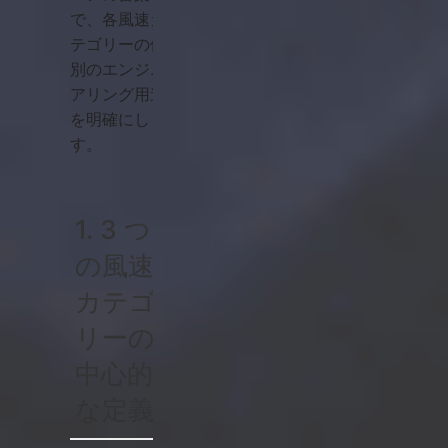
で、各風速カ
テゴリーの個
別のエンジニ
アリング用途
を明確にしま
す。
1. 3 つ
の風速
カテゴ
リーの
中心的
な定義