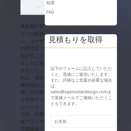
知識
FAQ
風荷重計算ア
プリの開発中
見積もりを取得
に、ユーザー
の間で広く混
乱が生じてい
ることに気づ
きました。そ
れは、電柱の
構造設計に実
際にどの風速
を利用すべき
かということ
です。天気予
報アプリでは
突風風速が表