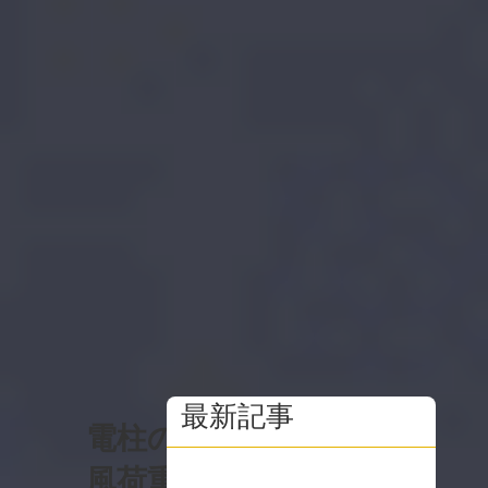
最新記事
電柱の
風荷重