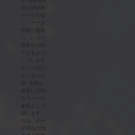
か?気象観測
所は継続的に
データを監視
し、データを
頻繁に更新
し、いつでも
世界中で利用
できるように
しています。
ポール設計に
おけるその役
割: 突風は、
厳密に定性的
なフィールド
参照として機
能します。こ
れは、チーム
が現在の気象