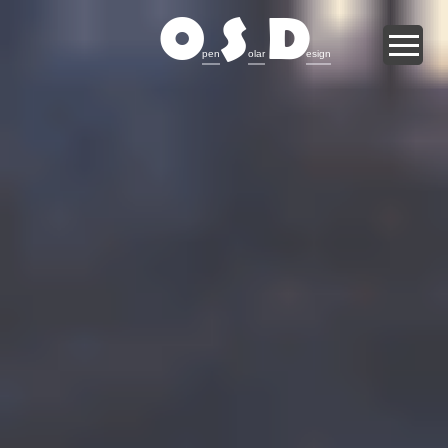
O
S
D
pen
olar
esign