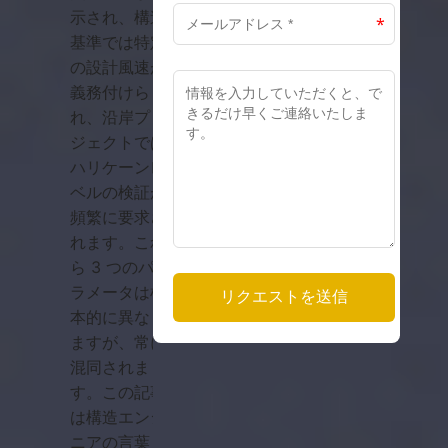
示され、構造
基準では特定
の設計風速が
義務付けら
れ、沿岸プロ
ジェクトでは
ハリケーンレ
ベルの検証が
頻繁に要求さ
れます。これ
ら 3 つのパ
ラメータは根
本的に異なり
ますが、常に
混同されま
す。この記事
は構造エンジ
ニアの言葉