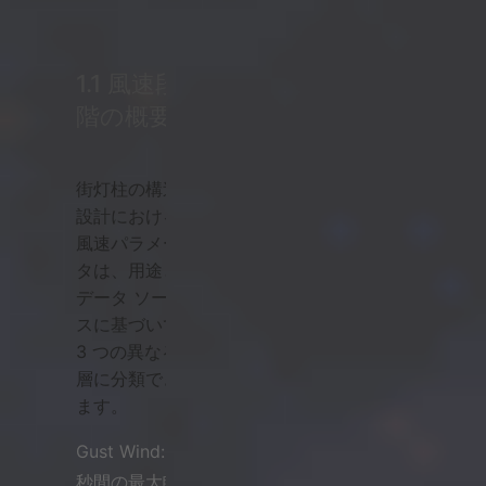
1.1 風速段
階の概要
街灯柱の構造
設計における
風速パラメー
タは、用途と
データ ソー
スに基づいて
3 つの異なる
層に分類でき
ます。
Gust Wind: 3
秒間の最大瞬