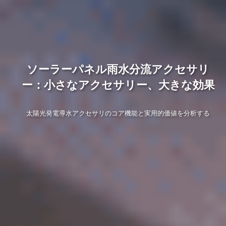
ソーラーパネル雨水分流アクセサリ
ー：小さなアクセサリー、大きな効果
太陽光発電導水アクセサリのコア機能と実用的価値を分析する