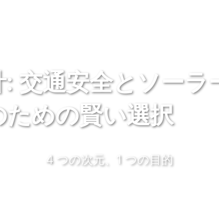
: 交通安全とソーラ
のための賢い選択
4 つの次元、1 つの目的