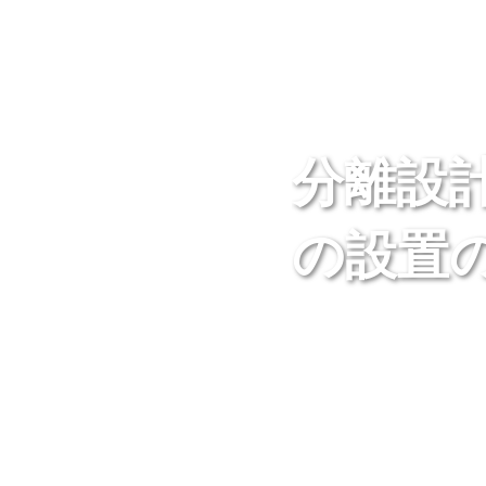
分離設計
の設置