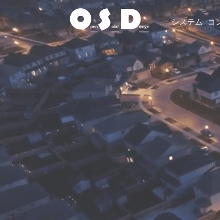
O
S
D
システム
コ
pen
olar
esign