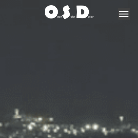
O
S
D
pen
olar
esign