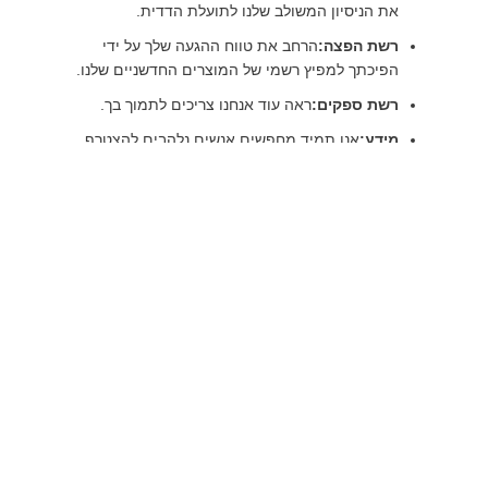
את הניסיון המשולב שלנו לתועלת הדדית.
רשת הפצה:
הרחב את טווח ההגעה שלך על ידי
הפיכתך למפיץ רשמי של המוצרים החדשניים שלנו.
רשת ספקים:
ראה עוד אנחנו צריכים לתמוך בך.
מידע:
אנו תמיד מחפשים אנשים נלהבים להצטרף
לצוות המגוון והדינמי שלנו. אנו מציעים חבילות
תגמול תחרותיות, הזדמנויות פיתוח מקצועי
מתמשך, סביבת עבודה תומכת ומגוונת, אין סוף
אפשרויות להתקדמות בקריירה.
הדפס את השלב הראשון
מוכנים להתחיל את המסע המרגש הזה? צור איתנו קשר