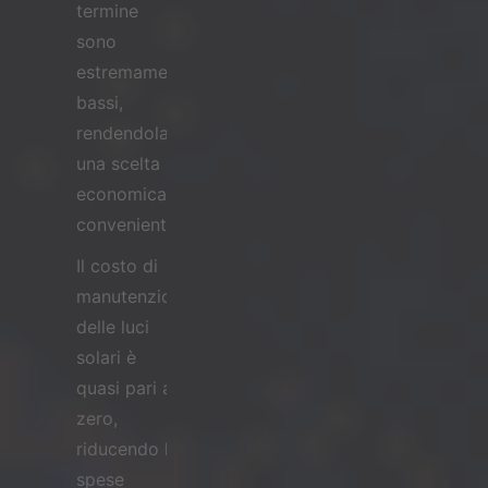
termine
sono
estremamente
bassi,
rendendola
una scelta
economica e
conveniente.
Il costo di
manutenzione
delle luci
solari è
quasi pari a
zero,
riducendo le
spese