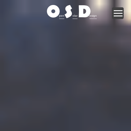
O
S
D
pen
olar
esign