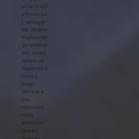
solari a LED
offrono tutti
i vantaggi
dei lampioni
tradizionali,
garantendo
allo stesso
tempo un
risparmio sui
costi a
lungo
termine e
una
riduzione
delle
emissioni.
Questo
articolo