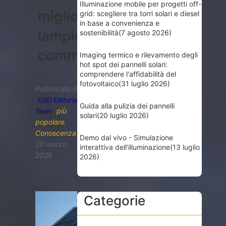
Illuminazione mobile per progetti off-
migliori
grid: scegliere tra torri solari e diesel
in base a convenienza e
lampioni
sostenibilità
(7 agosto 2026)
commerciali
Imaging termico e rilevamento degli
hot spot dei pannelli solari:
comprendere l'affidabilità del
fotovoltaico
(31 luglio 2026)
Pubblicato da
OSD Editorial
Guida alla pulizia dei pannelli
più
Team
solari
(20 luglio 2026)
popolare
,
Conoscenza
Demo dal vivo - Simulazione
20 marzo
interattiva dell'illuminazione
(13 luglio
2026
2026)
Categorie