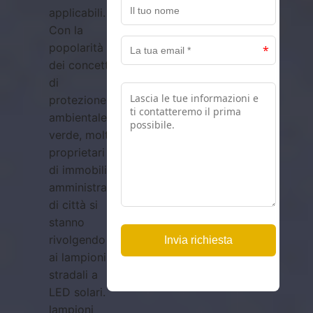
applicabili.
Con la
popolarità
dei concetti
di
protezione
ambientale
verde, molti
proprietari
di immobili e
amministratori
di città si
stanno
rivolgendo
ai lampioni
stradali a
LED solari. I
lampioni