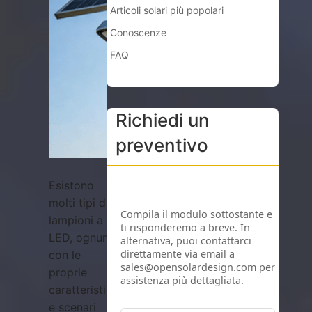
Articoli solari più popolari
Conoscenze
FAQ
Richiedi un
preventivo
Esistono
molti tipi di
lampioni a
LED, ognuno
con le
proprie
caratteristiche
e scenari