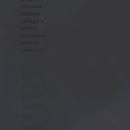
introdurrà in
dettaglio i
vantaggi e i
punti di
acquisto dei
lampioni
solari a LED.
Quali
sono i
principali
vantaggi
dei
lampioni