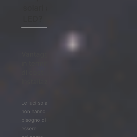
solari a
LED?
Vantaggi
in termini
di costi e
installazione
Le luci solari
non hanno
bisogno di
essere