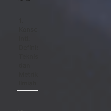
1.
Konsep
Inti:
Definisi
Teknis
dan
Metrik
Ilmiah