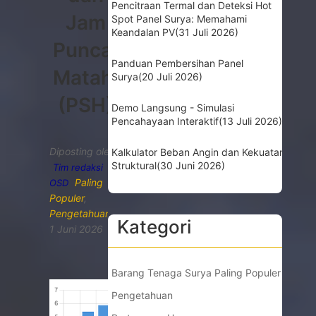
Pencitraan Termal dan Deteksi Hot
Jam
Spot Panel Surya: Memahami
Keandalan PV
(31 Juli 2026)
Puncak
Panduan Pembersihan Panel
Matahari
Surya
(20 Juli 2026)
(PSH)
Demo Langsung - Simulasi
Pencahayaan Interaktif
(13 Juli 2026)
Diposting oleh
Kalkulator Beban Angin dan Kekuatan
Struktural
(30 Juni 2026)
Tim redaksi
Paling
OSD
Populer
,
Pengetahuan
Kategori
1 Juni 2026
Barang Tenaga Surya Paling Populer
Pengetahuan