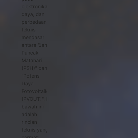
elektronika
daya, dan
perbedaan
teknis
mendasar
antara "Jam
Puncak
Matahari
(PSH)" dan
"Potensi
Daya
Fotovoltaik
(PVOUT)". Di
bawah ini
adalah
rincian
teknis yang
cermat: