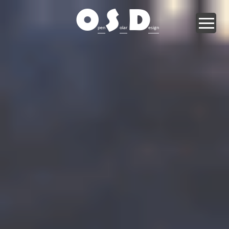
O
S
D
pen
olar
esign