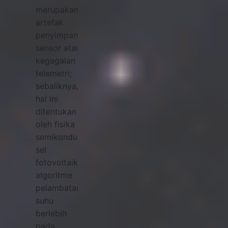
merupakan
artefak
penyimpangan
sensor atau
kegagalan
telemetri;
sebaliknya,
hal ini
ditentukan
oleh fisika
semikonduktor
sel
fotovoltaik,
algoritme
pelambatan
suhu
berlebih
pada