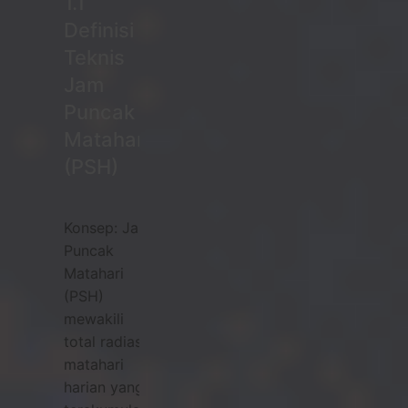
1.1
Definisi
Teknis
Jam
Puncak
Matahari
(PSH)
Konsep: Jam
Puncak
Matahari
(PSH)
mewakili
total radiasi
matahari
harian yang