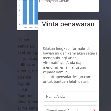
Pertanyaan Umum
Minta penawaran
Dalam
penilaian
aset tenaga
surya skala
utilitas, audit
kinerja, dan
operasi
digital,
istilah
"sumber
daya tenaga
surya yang