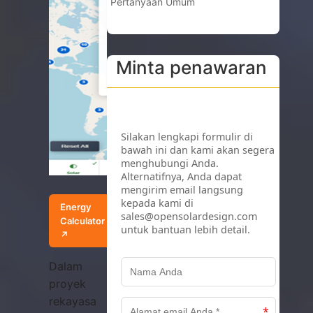
Pertanyaan Umum
Minta penawaran
Energy
Calculator
↗
Dalam
proyek
rekayasa