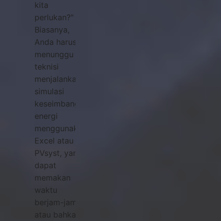
kita
perlukan?"
Biasanya,
Anda harus
menunggu
teknisi
menjalankan
simulasi
keseimbangan
energi
menggunakan
Excel atau
PVsyst, yang
dapat
memakan
waktu
berjam-jam
atau bahkan