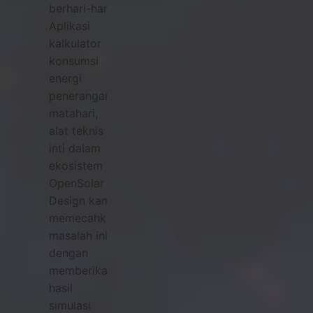
berhari-hari.
Aplikasi
kalkulator
konsumsi
energi
penerangan
matahari,
alat teknis
inti dalam
ekosistem
OpenSolar
Design kami,
memecahkan
masalah ini
dengan
memberikan
hasil
simulasi