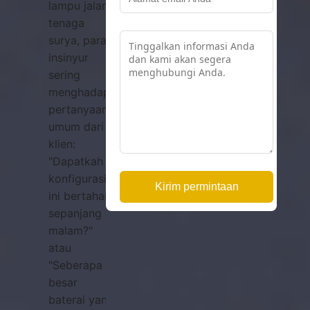
lampu jalan
tenaga
surya, para
insinyur
sering
menghadapi
pertanyaan
umum dari
klien:
"Dapatkah
konfigurasi
ini bertahan
sepanjang
malam?"
atau
"Seberapa
besar
baterai yang