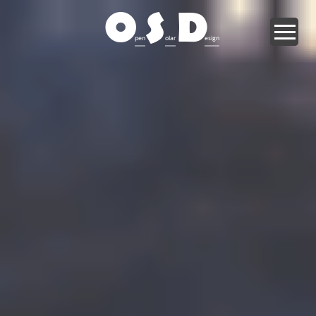
O
S
D
pen
olar
esign