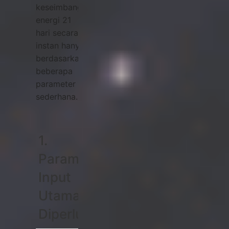
keseimbangan
energi 21
hari secara
instan hanya
berdasarkan
beberapa
parameter
sederhana.
1.
Parameter
Input
Utama
Diperlukan