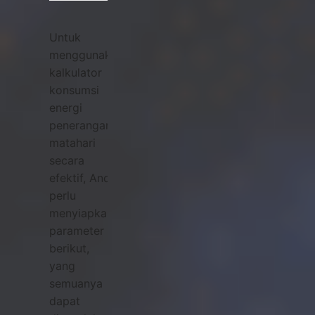
Untuk
menggunakan
kalkulator
konsumsi
energi
penerangan
matahari
secara
efektif, Anda
perlu
menyiapkan
parameter
berikut,
yang
semuanya
dapat