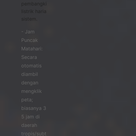
pembangkitan
listrik harian
sistem.
- Jam
Puncak
Matahari:
Secara
otomatis
diambil
dengan
mengklik
peta;
biasanya 3-
5 jam di
daerah
tropis/subtropis