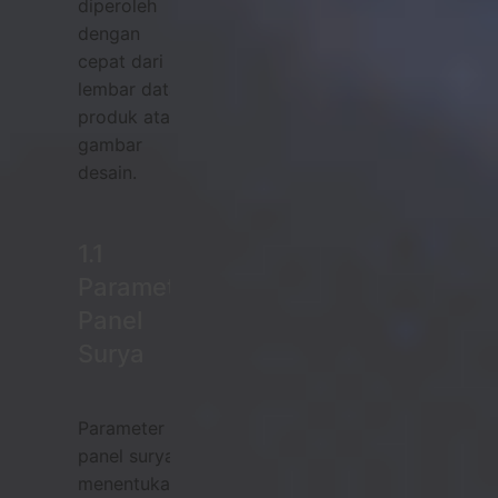
diperoleh
dengan
cepat dari
lembar data
produk atau
gambar
desain.
1.1
Parameter
Panel
Surya
Parameter
panel surya
menentukan