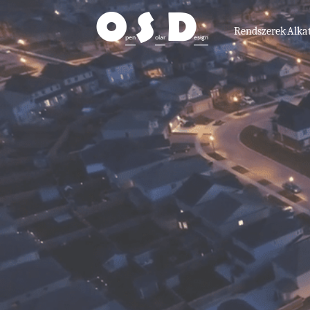
O
S
D
Rendszerek
Alka
pen
olar
esign