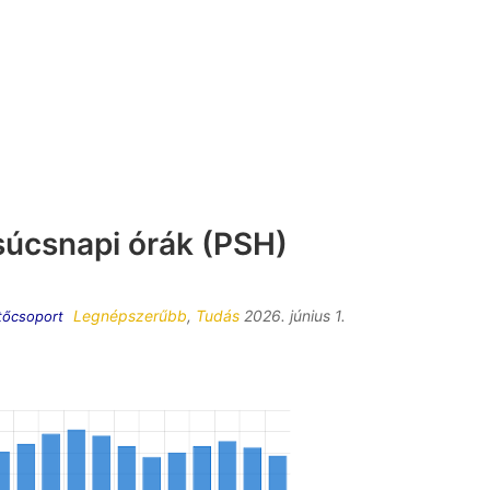
úcsnapi órák (PSH)
Legnépszerűbb
,
Tudás
2026. június 1.
tőcsoport