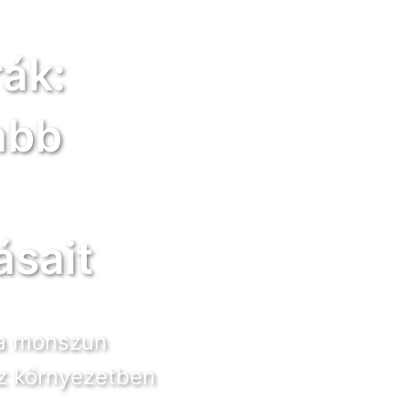
ák:
abb
sait
 a monszun
z környezetben