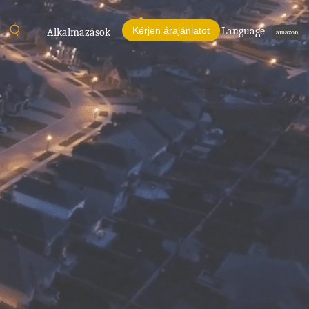
Kérjen árajánlatot
Language
Alkalmazások
amazon