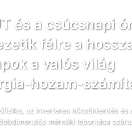
 és a csúcsnapi ór
ezetik félre a hossz
apok a valós világ
rgia-hozam-számítá
tőfizika, az inverteres hőcsökkentés és
többdimenziós mérnöki lebontása szára