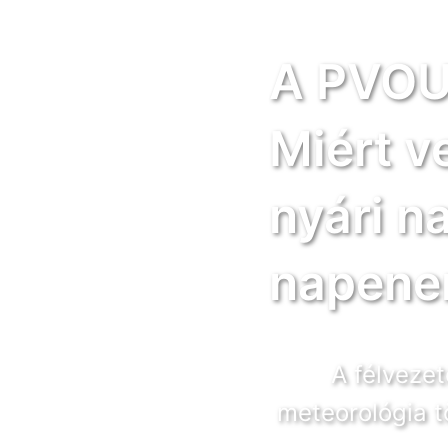
A PVOUT
Miért v
nyári n
napene
A félveze
meteorológia 