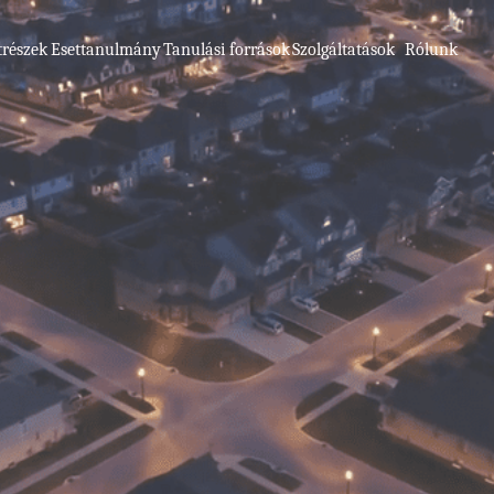
trészek
Esettanulmány
Tanulási források
Szolgáltatások
Rólunk