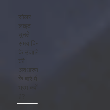
सोलर
लाइट
चुनते
समय दिन
के उजाले
की
अवधारणा
के बारे में
भ्रम क्यों
है?