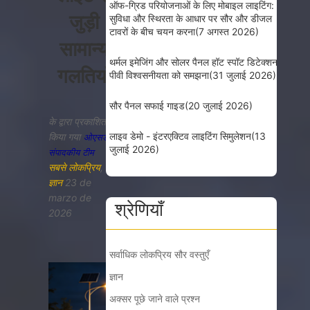
ऑफ-ग्रिड परियोजनाओं के लिए मोबाइल लाइटिंग:
जुड़ी
सुविधा और स्थिरता के आधार पर सौर और डीजल
टावरों के बीच चयन करना
(7 अगस्त 2026)
सामान्य
थर्मल इमेजिंग और सोलर पैनल हॉट स्पॉट डिटेक्शन:
गलतियाँ
पीवी विश्वसनीयता को समझना
(31 जुलाई 2026)
सौर पैनल सफाई गाइड
(20 जुलाई 2026)
के द्वारा प्रकाशित
लाइव डेमो - इंटरएक्टिव लाइटिंग सिमुलेशन
(13
किया गया
ओएसडी
जुलाई 2026)
संपादकीय टीम
सबसे लोकप्रिय
,
ज्ञान
23 de
marzo de
श्रेणियाँ
2026
सर्वाधिक लोकप्रिय सौर वस्तुएँ
ज्ञान
अक्सर पूछे जाने वाले प्रश्न