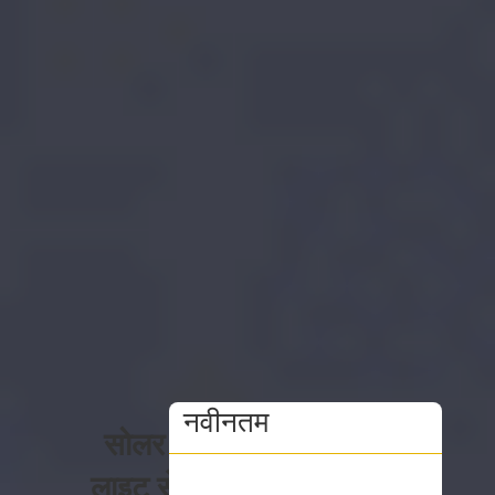
नवीनतम
सोलर
लाइट से