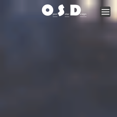
O
S
D
pen
olar
esign