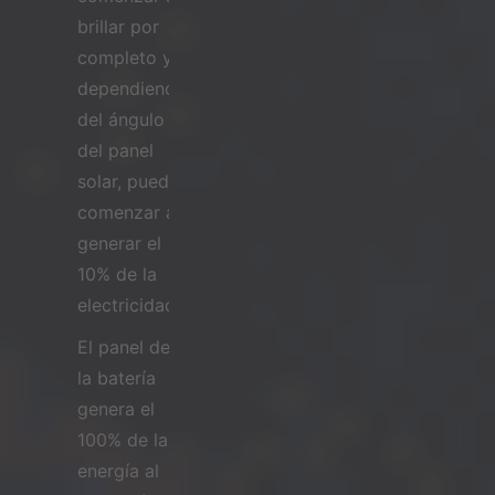
brillar por
completo y,
dependiendo
del ángulo
del panel
solar, puede
comenzar a
generar el
10% de la
electricidad.
El panel de
la batería
genera el
100% de la
energía al