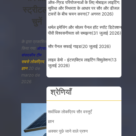
ऑफ-ग्रिड परियोजनाओं के लिए मोबाइल लाइटिंग:
स्ट्रीटलाइट
सुविधा और स्थिरता के आधार पर सौर और डीजल
टावरों के बीच चयन करना
(7 अगस्त 2026)
चुनें
थर्मल इमेजिंग और सोलर पैनल हॉट स्पॉट डिटेक्शन:
पीवी विश्वसनीयता को समझना
(31 जुलाई 2026)
के द्वारा प्रकाशित
सौर पैनल सफाई गाइड
(20 जुलाई 2026)
किया गया
ओएसडी
संपादकीय टीम
लाइव डेमो - इंटरएक्टिव लाइटिंग सिमुलेशन
(13
सबसे लोकप्रिय
,
जुलाई 2026)
ज्ञान
20 de
marzo de
2026
श्रेणियाँ
सर्वाधिक लोकप्रिय सौर वस्तुएँ
ज्ञान
अक्सर पूछे जाने वाले प्रश्न