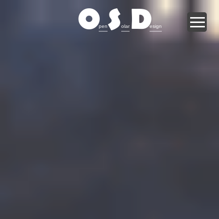
O
S
D
pen
olar
esign