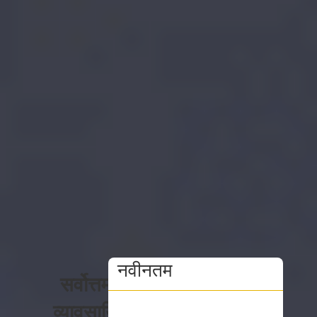
नवीनतम
सर्वोत्तम
व्यावसायिक