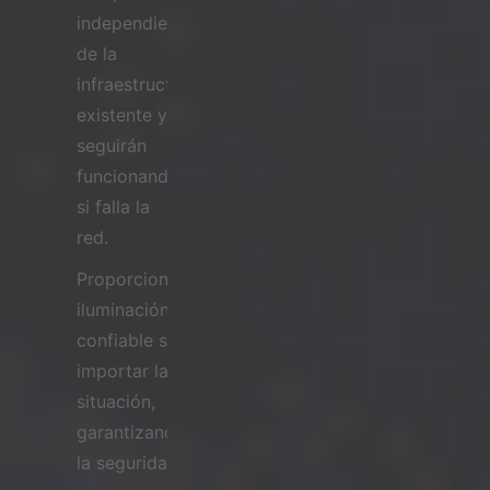
independiente
de la
infraestructura
existente y
seguirán
funcionando
si falla la
red.
Proporcionar
iluminación
confiable sin
importar la
situación,
garantizando
la seguridad