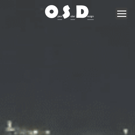
O
S
D
pen
olar
esign