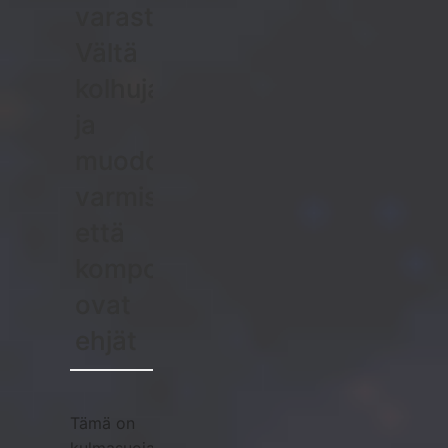
varastointivaihe:
Vältä
kolhuja
ja
muodonmuutoksia
varmistaaksesi,
että
komponentit
ovat
ehjät
Tämä on
kulmasuojaimien