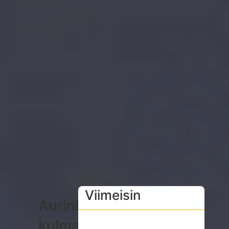
Viimeisin
Aurinkopaneelin
kulmasuojan