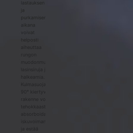
lastauksen
ja
purkamisen
aikana
voivat
helposti
aiheuttaa
rungon
muodonmuutoksia,
lasinsiruja ja
halkeamia.
Kulmasuojaimien
90° kiertyvä
rakenne voi
tehokkaasti
absorboida
iskuvoiman
ja estää