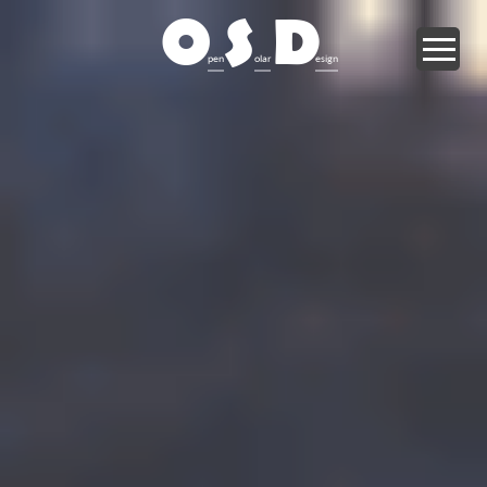
O
S
D
pen
olar
esign