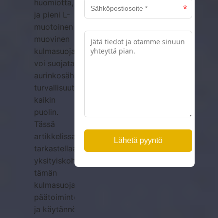
huomiotta,
ja pieni L-
muotoinen
muovinen
kulmasuoja
voi suojata
aurinkosähkömoduulien
turvallisuutta
kaikin
puolin.
Tässä
artikkelissa
tarkastellaan
yksityiskohtaisesti
tämän
kulmasuojan
päätoimintoja
ja käytännön