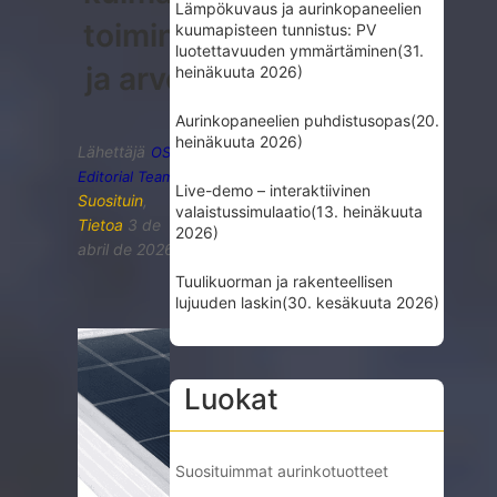
Lämpökuvaus ja aurinkopaneelien
toiminnot
kuumapisteen tunnistus: PV
luotettavuuden ymmärtäminen
(31.
ja arvo
heinäkuuta 2026)
Aurinkopaneelien puhdistusopas
(20.
heinäkuuta 2026)
Lähettäjä
OSD
Editorial Team
Live-demo – interaktiivinen
Suosituin
,
valaistussimulaatio
(13. heinäkuuta
Tietoa
3 de
2026)
abril de 2026
Tuulikuorman ja rakenteellisen
lujuuden laskin
(30. kesäkuuta 2026)
Luokat
Suosituimmat aurinkotuotteet