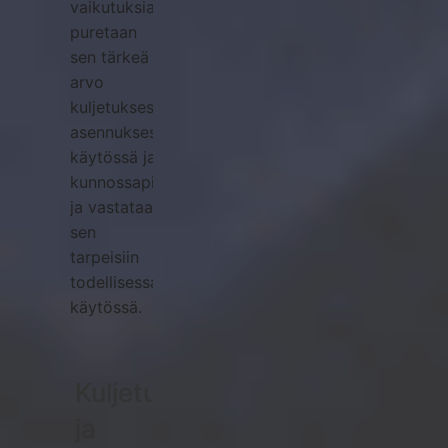
vaikutuksia,
puretaan
sen tärkeä
arvo
kuljetuksessa,
asennuksessa,
käytössä ja
kunnossapidossa
ja vastataan
sen
tarpeisiin
todellisessa
käytössä.
Kuljetus-
ja