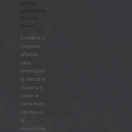
lähteen
aiheuttamat
fyysiset
vauriot.
Envuelva las
esquinas
afiladas
para
amortiguar
la fuerza del
impacto y
evitar la
deformación
del marco y
el
desconchado