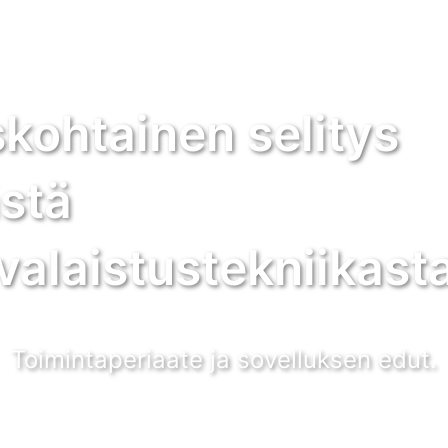
skohtainen selitys
stä
valaistustekniikasta
Toimintaperiaate ja sovelluksen edut.