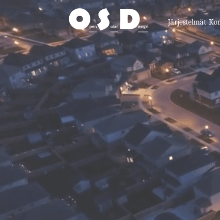
O
S
D
Järjestelmät
Ko
pen
olar
esign