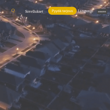
ä
Pyydä tarjous
Language
Sovellukset
amazon