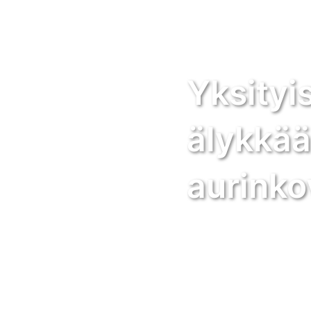
Yksityi
älykkää
aurinko