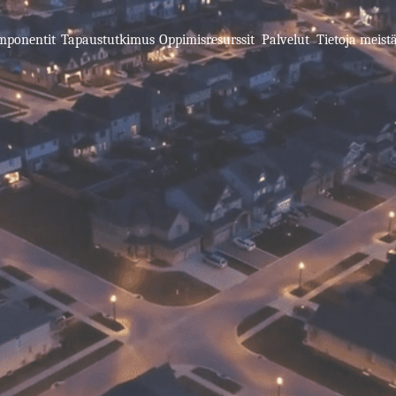
mponentit
Tapaustutkimus
Oppimisresurssit
Palvelut
Tietoja meist