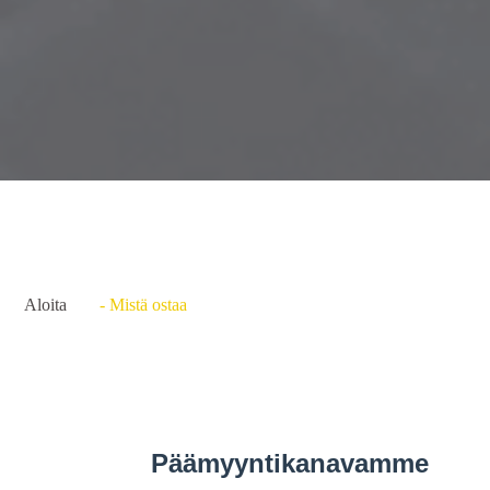
Aloita
- Mistä ostaa
Päämyyntikanavamme