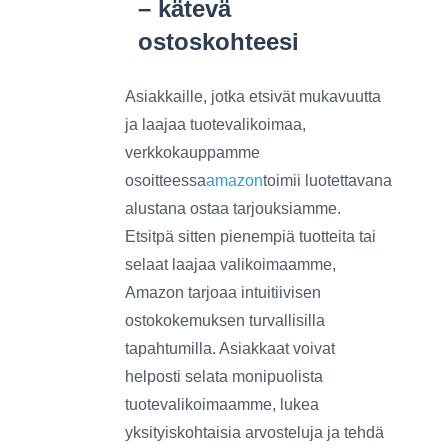
– kätevä
ostoskohteesi
Asiakkaille, jotka etsivät mukavuutta
ja laajaa tuotevalikoimaa,
verkkokauppamme
osoitteessa
amazon
toimii luotettavana
alustana ostaa tarjouksiamme.
Etsitpä sitten pienempiä tuotteita tai
selaat laajaa valikoimaamme,
Amazon tarjoaa intuitiivisen
ostokokemuksen turvallisilla
tapahtumilla. Asiakkaat voivat
helposti selata monipuolista
tuotevalikoimaamme, lukea
yksityiskohtaisia ​​arvosteluja ja tehdä