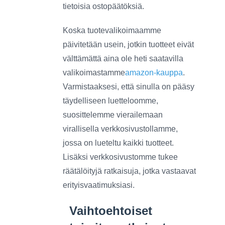
tietoisia ostopäätöksiä.
Koska tuotevalikoimaamme
päivitetään usein, jotkin tuotteet eivät
välttämättä aina ole heti saatavilla
valikoimastamme
amazon-kauppa
.
Varmistaaksesi, että sinulla on pääsy
täydelliseen luetteloomme,
suosittelemme vierailemaan
virallisella verkkosivustollamme,
jossa on lueteltu kaikki tuotteet.
Lisäksi verkkosivustomme tukee
räätälöityjä ratkaisuja, jotka vastaavat
erityisvaatimuksiasi.
Vaihtoehtoiset