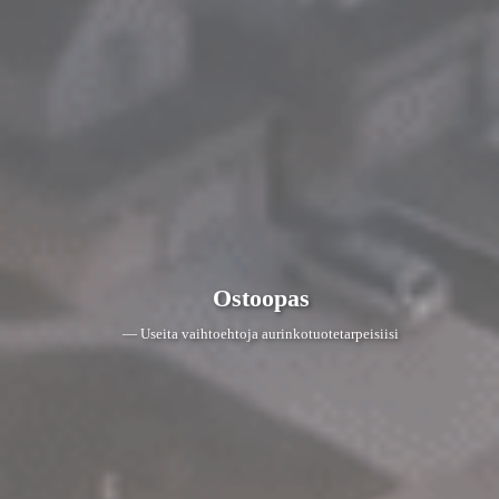
Ostoopas
— Useita vaihtoehtoja aurinkotuotetarpeisiisi