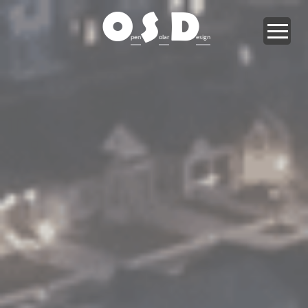
O
S
D
pen
olar
esign