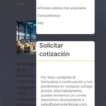
2026
Artículos solares más populares
Conocimientos
FAQ
Solicitar
cotización
En el campo
de la
iluminación
fotovoltaica,
compradores
como
constructores,
distribuidores