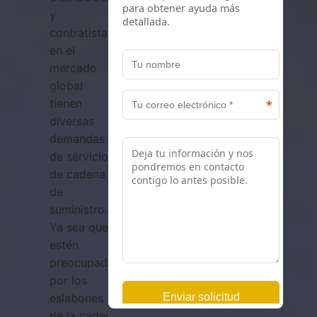
y
contratistas
en el
mercado
global
tienen
diversas
demandas
de servicios
de cadena
de
suministro.
Ya sea que
estén
preocupados
por los
eslabones
de la cadena