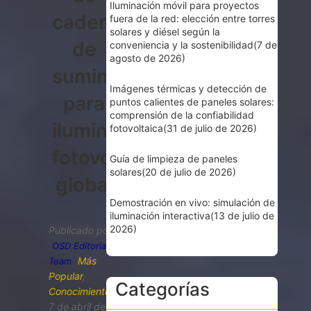
Iluminación móvil para proyectos
cadena
fuera de la red: elección entre torres
solares y diésel según la
de
conveniencia y la sostenibilidad
(7 de
agosto de 2026)
suministro
Imágenes térmicas y detección de
para
puntos calientes de paneles solares:
comprensión de la confiabilidad
iluminación
fotovoltaica
(31 de julio de 2026)
fotovoltaica
Guía de limpieza de paneles
solares
(20 de julio de 2026)
global
Demostración en vivo: simulación de
iluminación interactiva
(13 de julio de
2026)
Publicado por
OSD Editorial
Más
Team
Popular
,
Categorías
Conocimiento
7 de abril de