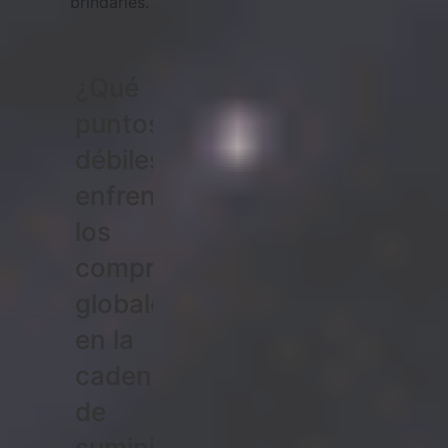
brindarles.
¿Qué
puntos
débiles
enfrentan
los
compradores
globales
en la
cadena
de
suministro