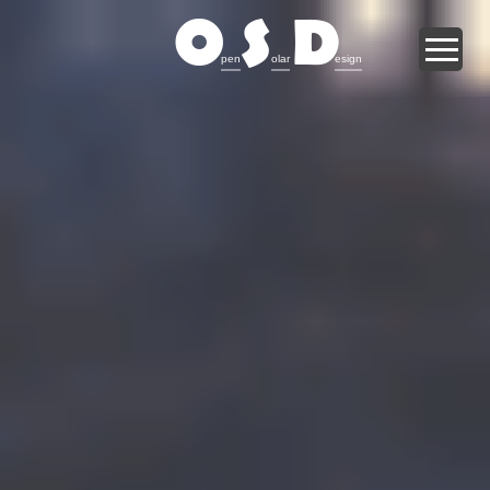
O
S
D
pen
olar
esign