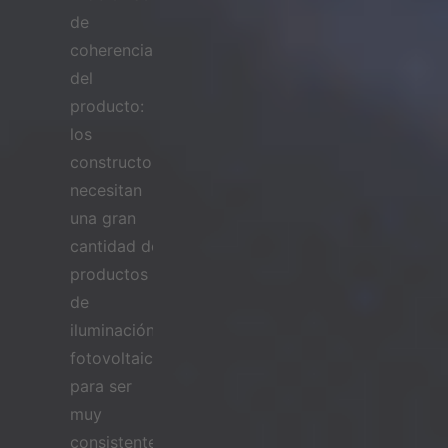
de
coherencia
del
producto:
los
constructores
necesitan
una gran
cantidad de
productos
de
iluminación
fotovoltaica
para ser
muy
consistentes