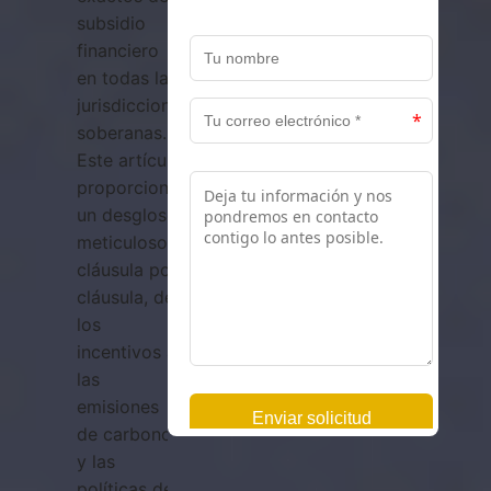
subsidio
financiero
en todas las
jurisdicciones
soberanas.
Este artículo
proporciona
un desglose
meticuloso,
cláusula por
cláusula, de
los
incentivos a
las
emisiones
de carbono
y las
políticas de