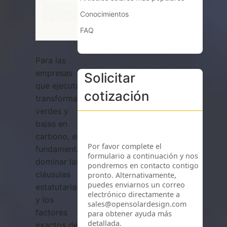
Conocimientos
FAQ
Para las
empresas
Solicitar
que ejecutan
cotización
transformaciones
verdes y
bajas en
carbono, es
fundamental
dominar las
cláusulas
estatutarias
y los
factores
exactos de