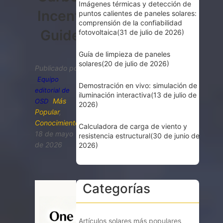
Imágenes térmicas y detección de
Incentive
puntos calientes de paneles solares:
comprensión de la confiabilidad
Guide
fotovoltaica
(31 de julio de 2026)
Guía de limpieza de paneles
solares
(20 de julio de 2026)
Publicado por
Equipo
Demostración en vivo: simulación de
editorial de
iluminación interactiva
(13 de julio de
Más
OSD
2026)
Popular
,
Conocimiento
Calculadora de carga de viento y
18 de mayo
resistencia estructural
(30 de junio de
de 2026
2026)
Categorías
Artículos solares más populares