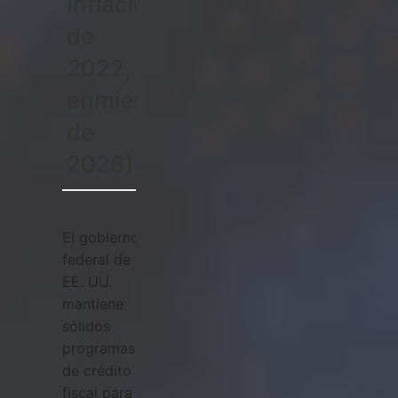
Inflación
de
2022,
enmiendas
de
2026)
El gobierno
federal de
EE. UU.
mantiene
sólidos
programas
de crédito
fiscal para la