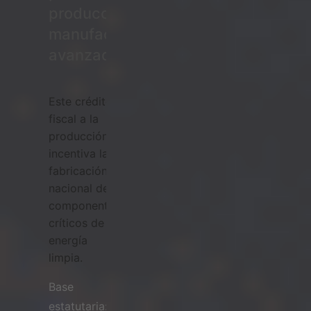
producción
manufacturera
avanzada
Este crédito
fiscal a la
producción
incentiva la
fabricación
nacional de
componentes
críticos de
energía
limpia.
Base
estatutaria: