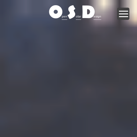
O
S
D
pen
olar
esign