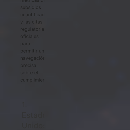
métricas de
subsidios
cuantificadas
y las citas
regulatorias
oficiales
para
permitir una
navegación
precisa
sobre el
cumplimiento.
1.
Estados
Unidos: