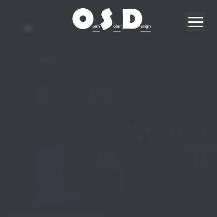
O
S
D
pen
olar
esign