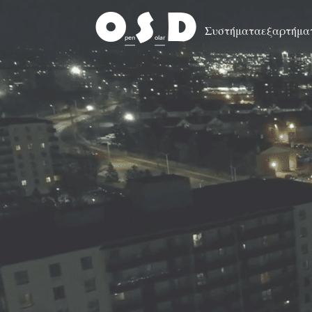
O
S
D
Συστήματα
εξαρτήμα
pen
olar
esign