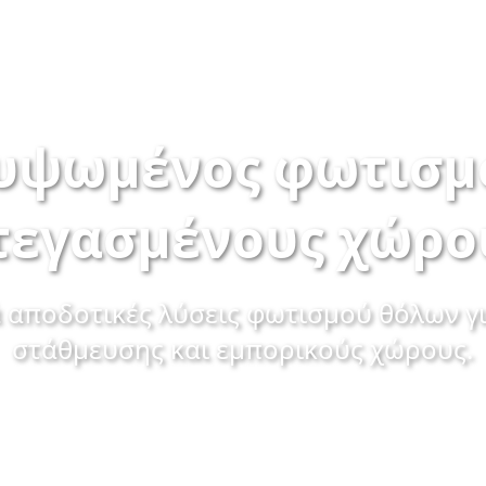
υψωμένος φωτισμό
τεγασμένους χώρο
 αποδοτικές λύσεις φωτισμού θόλων γ
στάθμευσης και εμπορικούς χώρους.