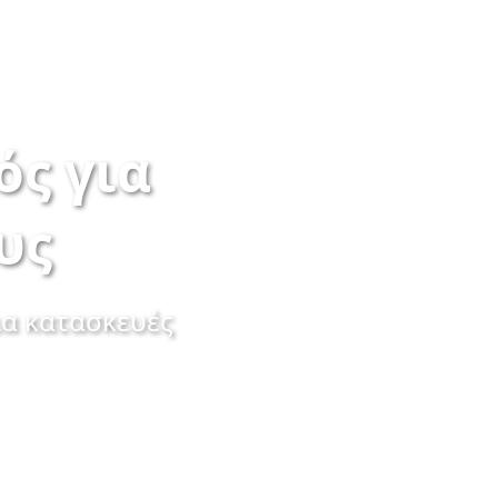
ς για
υς
ια κατασκευές