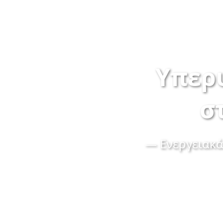
Υπερ
σ
— Ενεργειακά