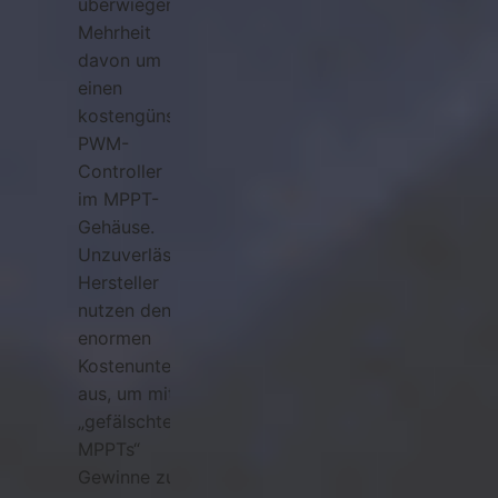
überwiegenden
Mehrheit
davon um
einen
kostengünstigen
PWM-
Controller
im MPPT-
Gehäuse.
Unzuverlässige
Hersteller
nutzen den
enormen
Kostenunterschied
aus, um mit
„gefälschten
MPPTs“
Gewinne zu