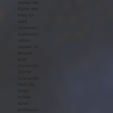
sodass die
Käufer den
Preis für
stark
verminderte
Systemstromerträge
zahlen
müssen. Am
Beispiel
einer
standardmäßigen
200-W-
Solarstraßenlaternenanlage
führt Sie
dieser
Artikel
durch
professionelle