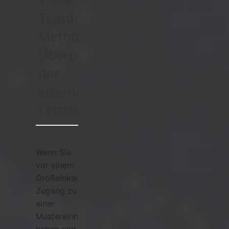
Teardown-
Methode:
Überprüfung
der
internen
Leistungsinduktivität
Wenn Sie
vor einem
Großeinkauf
Zugang zu
einer
Mustereinheit
haben und