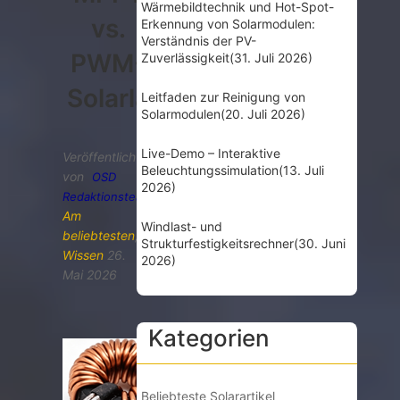
Wärmebildtechnik und Hot-Spot-
vs.
Erkennung von Solarmodulen:
Verständnis der PV-
PWM-
Zuverlässigkeit
(31. Juli 2026)
Solarladeregler
Leitfaden zur Reinigung von
Solarmodulen
(20. Juli 2026)
Live-Demo – Interaktive
Veröffentlicht
Beleuchtungssimulation
(13. Juli
von
OSD
2026)
Redaktionsteam
Am
Windlast- und
beliebtesten
,
Strukturfestigkeitsrechner
(30. Juni
Wissen
26.
2026)
Mai 2026
Kategorien
Beliebteste Solarartikel