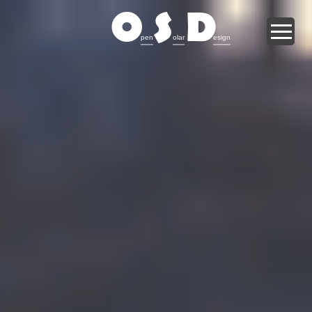
O
S
D
pen
olar
esign