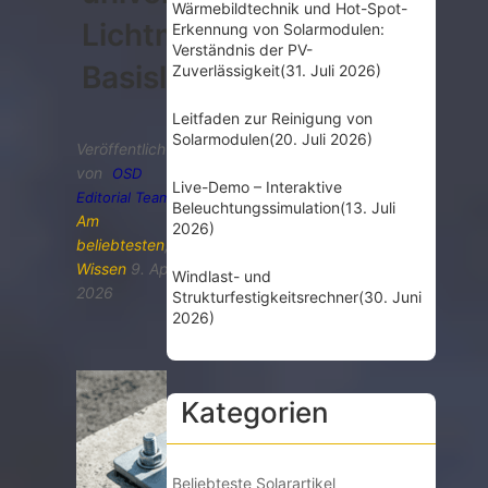
Wärmebildtechnik und Hot-Spot-
Lichtmast-
Erkennung von Solarmodulen:
Verständnis der PV-
Basislösungen
Zuverlässigkeit
(31. Juli 2026)
Leitfaden zur Reinigung von
Solarmodulen
(20. Juli 2026)
Veröffentlicht
von
OSD
Live-Demo – Interaktive
Editorial Team
Beleuchtungssimulation
(13. Juli
Am
2026)
beliebtesten
,
Wissen
9. April
Windlast- und
2026
Strukturfestigkeitsrechner
(30. Juni
2026)
Kategorien
Beliebteste Solarartikel