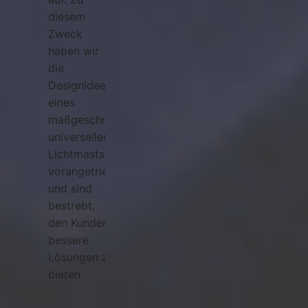
diesem
Zweck
haben wir
die
Designidee
eines
maßgeschneiderten
universellen
Lichtmastsockels
vorangetrieben
und sind
bestrebt,
den Kunden
bessere
Lösungen zu
bieten.