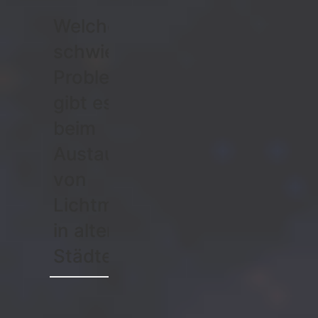
Welche
schwierigen
Probleme
gibt es
beim
Austausch
von
Lichtmasten
in alten
Städten?