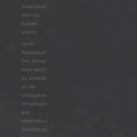
Instandhaltung
sind die
Kosten
enorm.
Hohe
Reparaturkosten:
Der Abriss
kann leicht
zu Schäden
an der
umliegenden
Infrastruktur
wie
unterirdischen
Rohrleitungen,