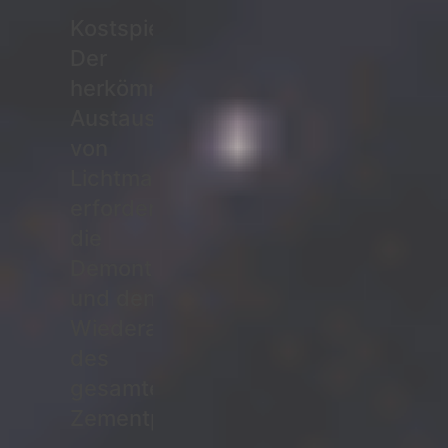
Kostspielig:
Der
herkömmliche
Austausch
von
Lichtmasten
erfordert
die
Demontage
und den
Wiederaufbau
des
gesamten
Zementpfeilerfundaments.