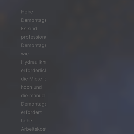
Hohe
Demontagekosten:
Es sind
professionelle
Demontagegeräte
wie
Hydraulikhämmer
erforderlich,
die Miete ist
hoch und
die manuelle
Demontage
erfordert
hohe
Arbeitskosten.