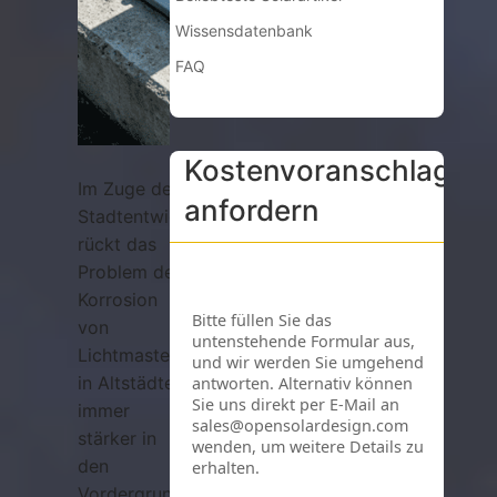
Wissensdatenbank
FAQ
Kostenvoranschlag
Im Zuge der
anfordern
Stadtentwicklung
rückt das
Problem der
Korrosion
von
Lichtmasten
in Altstädten
immer
stärker in
den
Vordergrund.