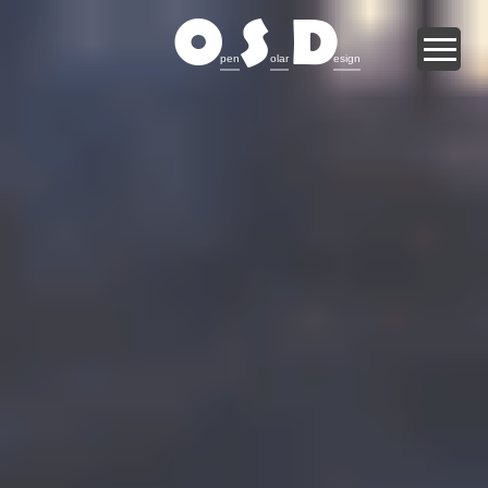
O
S
D
pen
olar
esign