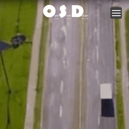
O
S
D
pen
olar
esign