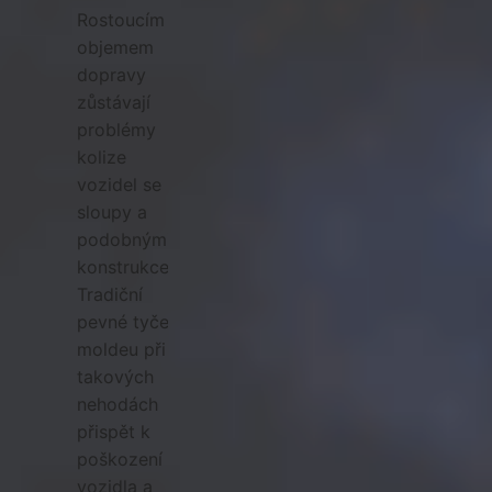
Rostoucím
objemem
dopravy
zůstávají
problémy
kolize
vozidel se
sloupy a
podobnými
konstrukcemi.
Tradiční
pevné tyče
moldeu při
takových
nehodách
přispět k
poškození
vozidla a