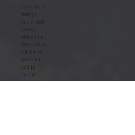
Oddělitelný
design
nabízí další
vrstvy
ohledů na
bezpečnost
silničního
provozu,
což je
zvláště
důležité pro
konstrukci
sloupu
solárního
pouličního
osvětlení,
kde může
kombinace