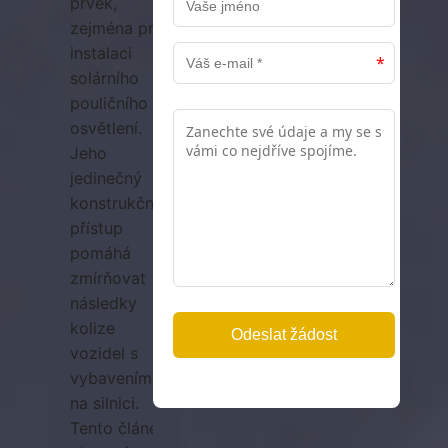
prvek,
zejména pro
instalaci
solárního
pouličního
osvětlení.
Jeho
jedinečný
konstrukční
přístup
pomáhá
zmírňovat
následky
kolize
vozidel s
vybavením
na silnici.
Tento článek