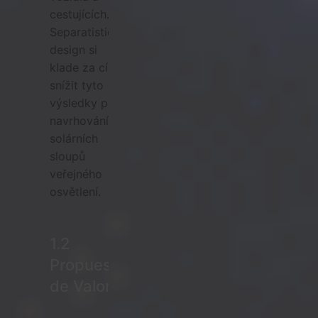
cestujících.
Separatistický
design si
klade za cíl
snížit tyto
výsledky při
navrhování
solárních
sloupů
veřejného
osvětlení.
1.2
Propuesta
de Valor