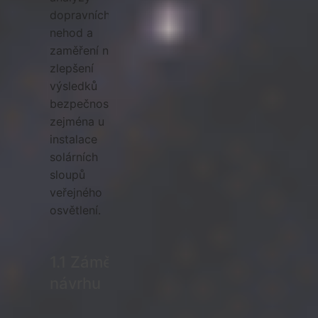
dopravních
nehod a
zaměření na
zlepšení
výsledků
bezpečnosti,
zejména u
instalace
solárních
sloupů
veřejného
osvětlení.
1.1 Záměr
návrhu