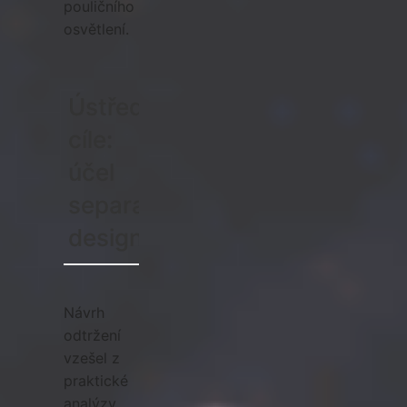
pouličního
osvětlení.
Ústřední
cíle:
účel
separatistického
designu
Návrh
odtržení
vzešel z
praktické
analýzy