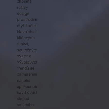
zkoumá
rušivý
design
prostřednictvím
čtyř čoček:
hlavních cílů,
klíčových
funkcí,
skutečných
výzev a
vývojových
trendů se
zaměřením
na jeho
aplikaci při
navrhování
sloupů
solárního