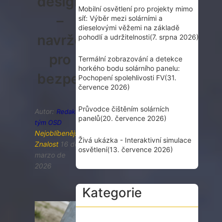
design
Mobilní osvětlení pro projekty mimo
–
síť: Výběr mezi solárními a
dieselovými věžemi na základě
navržený
pohodlí a udržitelnosti
(7. srpna 2026)
pro
Termální zobrazování a detekce
horkého bodu solárního panelu:
bezpečnost
Pochopení spolehlivosti FV
(31.
července 2026)
Průvodce čištěním solárních
Autor:
Redakční
panelů
(20. července 2026)
tým OSD
Nejoblíbenější
,
Živá ukázka - Interaktivní simulace
Znalost
16 de
osvětlení
(13. července 2026)
marzo de
2026
Kategorie