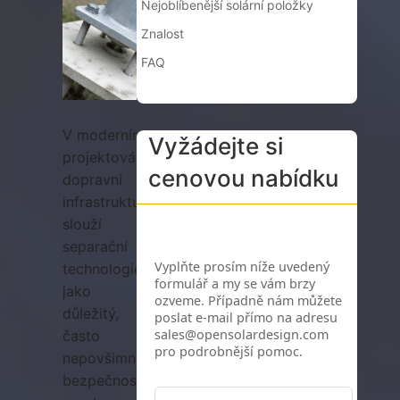
Nejoblíbenější solární položky
Znalost
FAQ
V moderním
Vyžádejte si
projektování
cenovou nabídku
dopravní
infrastruktury
slouží
separační
technologie
jako
důležitý,
často
nepovšimnutý
bezpečnostní